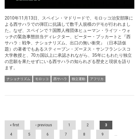
2010年11月13日、スペイン・マドリードで、モロッコ治安部隊に
よる西サハラでの弾圧に抗議して数千人規模のデモが行われまし
た。なぜ、スペインで？国際人権団体ヒューマン・ライツ・ウォ
ッチの緊急事態担当ディレクター、ピーター・ブッカートと『西
サハラ：戦争、ナショナリズム、出口の無い衝突』（日本語仮
題）の著者でもあるスティーブン・ズーヌス・サンフランシスコ
大学教授と、70カ国以上に承認されながら、35年にもわたり独立
の悲願を果たせずにいる西サハラの知られざる歴史と現状を語り
ます。
ナショナリズム
モロッコ
西サハラ
独立運動
アフリカ
Pages
« first
‹ previous
1
2
3
4
5
6
7
8
9
…