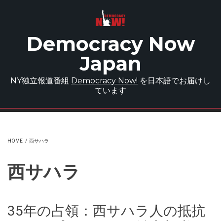
Skip to main content
Democracy Now
Japan
NY独立報道番組
Democracy Now!
を日本語でお届けし
ています
HOME
/
西サハラ
西サハラ
35年の占領：西サハラ人の抵抗