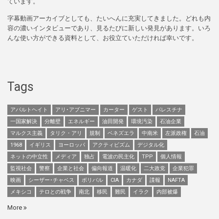
ています。
字幕動画アーカイブとしても、たいへんに充実してきました。どれも内
容の濃いインタビューであり、見るたびに新しい発見があります。いろ
んな使い方ができる資料として、お役立ていただければ幸いです。
Tags
アパルトヘイト
アリ･アブニマー
カーター
ゲスト
パレスチナ
一国家解決
分離壁
エネルギー
油田開発
環境汚染
石油企業
マルクス主義
タリク・アリ
規制
ベネズエラ
中南米
左派政権
石油
1968
イギリス
ヨーロッパ
アクティビズム
デジタル化
ネットの中立性
メディア
独占
電波の民主化
TPP
個人情報
監視社会
警察
企業と社会
偏向報道
温暖化
二大政党
企業犯罪
映画
シーザー･チャベス
ボリバル
CIA
カナダ
諜報
NAFTA
メキシコ
テロとの戦争
南北
移民
難民
イラク
内部被爆
More