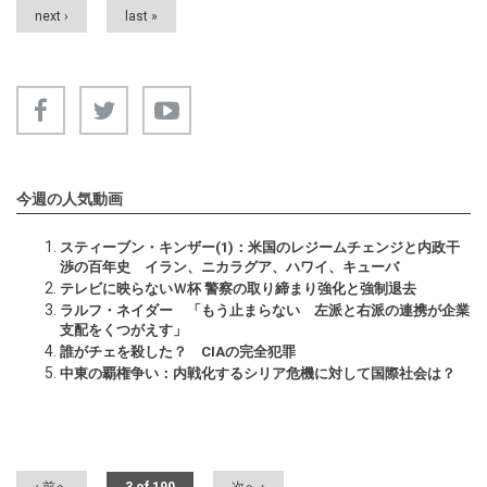
next ›
last »
今週の人気動画
スティーブン・キンザー(1)：米国のレジームチェンジと内政干
渉の百年史 イラン、ニカラグア、ハワイ、キューバ
テレビに映らないＷ杯 警察の取り締まり強化と強制退去
ラルフ・ネイダー 「もう止まらない 左派と右派の連携が企業
支配をくつがえす」
誰がチェを殺した？ CIAの完全犯罪
中東の覇権争い：内戦化するシリア危機に対して国際社会は？
‹ 前へ
3 of 190
次へ ›