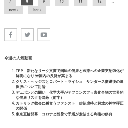
7
8
9
10
11
12
…
next ›
last »
今週の人気動画
TPP 新たなリーク文書で国民の健康と医療への企業支配強化が
鮮明になり 米国内の反発が高まる
クリス・ヘッジズとロバート・ライシュ サンダース撤退後の選
択肢について討論
デュポンとの闘い 化学大手がテフロンのフッ素化合物の世界的
な健康リスクを隠蔽（前半）
カトリック教会に巣食うファシスト 信徒虐待と解放の神学弾圧
の関係
東京五輪開幕 コロナと酷暑で矛盾が煮詰まる利権の祭典