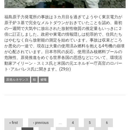
福島原子力発電所の事故は３カ月目を過ぎてようやく東京電力が
原子炉３基で完全なメルトダウンがおきていたことを認め、最初
の一週間で大気中に放出された放射性物質の推定量もいっきに２
倍に訂正しました。政府や東電の情報隠しは犯罪的で、住民たち
はやむなく自ら放射能の測定を始めています。事故は収束どころ
か悪化の一途で、現在は大量の使用済み燃料を抱える4号機の崩壊
が心配されています。日本市民の反応、使用済み核燃料プールの
危険性、原発推進をめぐる世界各国の思惑などについて、環境活
動家アイリーン・スミス氏と米国の元エネルギー庁高官のロバー
ト･アルバレス氏に聞きます。(29分)
原発ルネサンス
核
被曝
Pages
« first
‹ previous
…
4
5
6