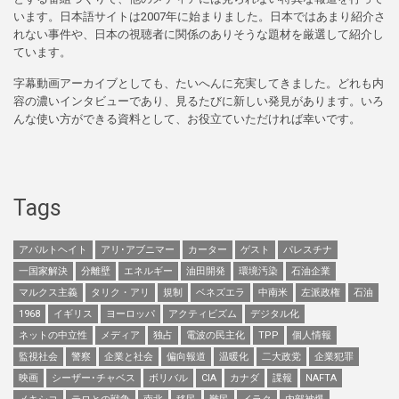
います。日本語サイトは2007年に始まりました。日本ではあまり紹介さ
れない事件や、日本の視聴者に関係のありそうな題材を厳選して紹介し
ています。
字幕動画アーカイブとしても、たいへんに充実してきました。どれも内
容の濃いインタビューであり、見るたびに新しい発見があります。いろ
んな使い方ができる資料として、お役立ていただければ幸いです。
Tags
アパルトヘイト
アリ･アブニマー
カーター
ゲスト
パレスチナ
一国家解決
分離壁
エネルギー
油田開発
環境汚染
石油企業
マルクス主義
タリク・アリ
規制
ベネズエラ
中南米
左派政権
石油
1968
イギリス
ヨーロッパ
アクティビズム
デジタル化
ネットの中立性
メディア
独占
電波の民主化
TPP
個人情報
監視社会
警察
企業と社会
偏向報道
温暖化
二大政党
企業犯罪
映画
シーザー･チャベス
ボリバル
CIA
カナダ
諜報
NAFTA