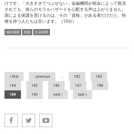
けです。「大きすぎてつぶせない」金融機関が税金によって救済
されても、彼らのモラルハザードを心配する声は上がりません。
国による保護を受けるのは、その「資格」がある者だけだと、特
権を持つ人たちは言います。（10分）
福祉国家
貧困
社会保障
Pages
« first
‹ previous
…
182
183
184
185
186
187
188
189
190
next ›
last »