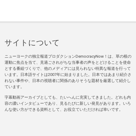
サイトについて
ニューヨークの独立報道プロダクションDemocracyNow！は、草の根の
運動に焦点を当て、見過ごされがちな当事者の声をとどけることを使命
とする番組づくりで、他のメディアには見られない特異な報道を行って
います。日本語サイトは2007年に始まりました。日本ではあまり紹介さ
れない事件や、日本の視聴者に関係のありそうな題材を厳選して紹介し
ています。
字幕動画アーカイブとしても、たいへんに充実してきました。どれも内
容の濃いインタビューであり、見るたびに新しい発見があります。いろ
んな使い方ができる資料として、お役立ていただければ幸いです。