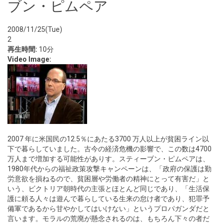
ブン・ピムペア
2008/11/25(Tue)
2
再生時間:
10分
Video Image:
2007 年に米国民の12.5％にあたる3700 万人以上が貧困ライン以
下で暮らしていました。古今の経済危機の影響で、この数は4700
万人まで増加する可能性がありす。スティーブン・ピムペアは、
1980年代からの福祉政策攻撃キャンペーンは、「政府の保護は勤
労意欲を損ねるので、貧困層や労働者の精神にとって有害だ」と
いう、ビクトリア朝時代の主張とほとんど同じであり、「生活保
護に頼る人々は遊んで暮らしている生来の怠け者であり、犯罪予
備軍であるから甘やかしてはいけない」というプロパガンダだと
言います。モラルの荒廃が懸念されるのは、もちろん下々の者だ