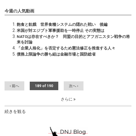
今週の人気動画
飽食と飢餓 世界食糧システムの隠れた戦い 後編
米国が対エジプト軍事援助を一時停止 その実態は
NATOは存在すべきか？ 同盟の目的とアフガニスタン戦争の将
来を討論
「企業人格化」を否定するため憲法修正を推進する人々
債務上限論争の勝ち組は金融市場と国防総省
‹ 前へ
189 of 190
次へ ›
さらに
続きを観る