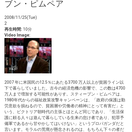
ブン・ピムペア
2008/11/25(Tue)
2
再生時間:
10分
Video Image:
2007 年に米国民の12.5％にあたる3700 万人以上が貧困ライン以
下で暮らしていました。古今の経済危機の影響で、この数は4700
万人まで増加する可能性がありす。スティーブン・ピムペアは、
1980年代からの福祉政策攻撃キャンペーンは、「政府の保護は勤
労意欲を損ねるので、貧困層や労働者の精神にとって有害だ」と
いう、ビクトリア朝時代の主張とほとんど同じであり、「生活保
護に頼る人々は遊んで暮らしている生来の怠け者であり、犯罪予
備軍であるから甘やかしてはいけない」というプロパガンダだと
言います。モラルの荒廃が懸念されるのは、もちろん下々の者だ