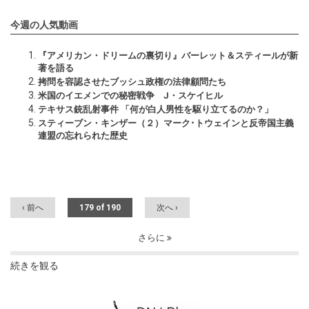
今週の人気動画
『アメリカン・ドリームの裏切り』バーレット＆スティールが新
著を語る
拷問を容認させたブッシュ政権の法律顧問たち
米国のイエメンでの秘密戦争 J・スケイヒル
テキサス銃乱射事件 「何が白人男性を駆り立てるのか？」
スティーブン・キンザー（２）マーク･トウェインと反帝国主義
連盟の忘れられた歴史
‹ 前へ
179 of 190
次へ ›
さらに
続きを観る