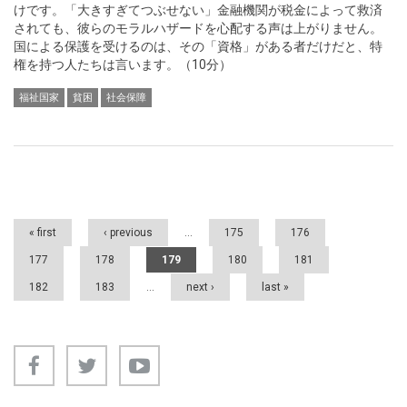
けです。「大きすぎてつぶせない」金融機関が税金によって救済
されても、彼らのモラルハザードを心配する声は上がりません。
国による保護を受けるのは、その「資格」がある者だけだと、特
権を持つ人たちは言います。（10分）
福祉国家
貧困
社会保障
Pages
« first
‹ previous
…
175
176
177
178
179
180
181
182
183
…
next ›
last »