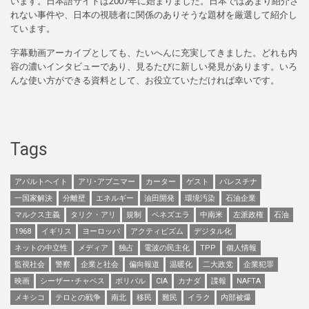
います。日本語サイトは2007年に始まりました。日本ではあまり紹介さ
れない事件や、日本の視聴者に関係のありそうな題材を厳選して紹介し
ています。
字幕動画アーカイブとしても、たいへんに充実してきました。どれも内
容の濃いインタビューであり、見るたびに新しい発見があります。いろ
んな使い方ができる資料として、お役立ていただければ幸いです。
Tags
アパルトヘイト
アリ･アブニマー
カーター
ゲスト
パレスチナ
一国家解決
分離壁
エネルギー
油田開発
環境汚染
石油企業
マルクス主義
タリク・アリ
規制
ベネズエラ
中南米
左派政権
石油
1968
イギリス
ヨーロッパ
アクティビズム
デジタル化
ネットの中立性
メディア
独占
電波の民主化
TPP
個人情報
監視社会
警察
企業と社会
偏向報道
温暖化
二大政党
企業犯罪
映画
シーザー･チャベス
ボリバル
CIA
カナダ
諜報
NAFTA
メキシコ
テロとの戦争
南北
移民
難民
イラク
内部被爆