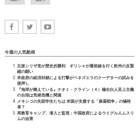
今週の人気動画
左派シリザ党が歴史的勝利 ギリシャが最前線を行く欧州の反緊
縮の闘い
米政府の経済封鎖による打撃がベネズエラのクーデターの試みを
後押し
『地球が燃えている』ナオミ・クライン（４）極右白人至上主義
の台頭は気候危機と関連
メキシコの失踪学生たちは 米国が支援する「麻薬戦争」の犠牲
者？
再教育キャンプ、潜入と監視：中国政府によるウイグル人ムスリ
ムの迫害