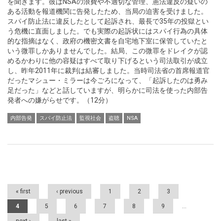
を聞きます。彼はNSAの浪費や不適切な管理、憲法違反の疑いの
ある活動を報道機関に告発したため、当局の迫害を受けました。
スパイ防止法に違反したとして起訴され、最長で35年の投獄とい
う危機に直面しました。でも実際の起訴状にはスパイ行為の具体
的な指摘はなく、政府の機密文書を自宅地下室に保管していたと
いう微罪しかありませんでした。結局、この微罪をドレイクが認
めるかわりに他の容疑はすべて取り下げるという司法取引が成立
し、昨年2011年に裁判は結審しました。当時司法省の首席報道官
だったマシュー・ミラーは今ごろになって、「起訴したのは勇み
足だった」などと話していますが、明らかに司法を使った内部告
発者への嫌がらせです。（12分）
内部告発
スパイ防止法
監視社会
盗聴
NSA
Pages
« first
‹ previous
1
2
3
4
5
6
7
8
9
…
next ›
last »