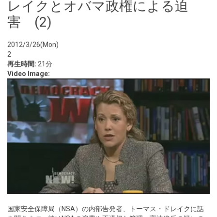
レイクとオバマ政権による迫
害 (2)
2012/3/26(Mon)
2
再生時間:
21分
Video Image:
国家安全保障局（NSA）の内部告発者、トーマス・ドレイクに話