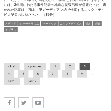
には、3年間にわたる事件記者の地道な調査活動が必要だった。書
かれた記事は、75本。英ガーディアン紙で仕事するニック・デイ
ビス記者の快挙だった。（19分）
メディア
ジャーナリズム
マードック
ニック・デイビス
独占
盗聴
イギリス
Pages
« first
‹ previous
1
2
3
4
5
6
7
8
9
…
next ›
last »