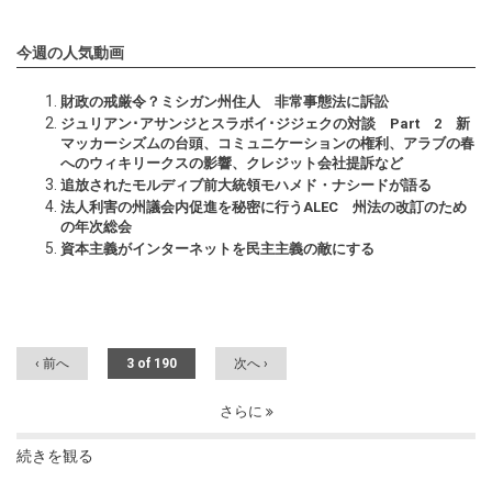
今週の人気動画
財政の戒厳令？ミシガン州住人 非常事態法に訴訟
ジュリアン･アサンジとスラボイ･ジジェクの対談 Part 2 新
マッカーシズムの台頭、コミュニケーションの権利、アラブの春
へのウィキリークスの影響、クレジット会社提訴など
追放されたモルディブ前大統領モハメド・ナシードが語る
法人利害の州議会内促進を秘密に行うALEC 州法の改訂のため
の年次総会
資本主義がインターネットを民主主義の敵にする
‹ 前へ
3 of 190
次へ ›
さらに
続きを観る