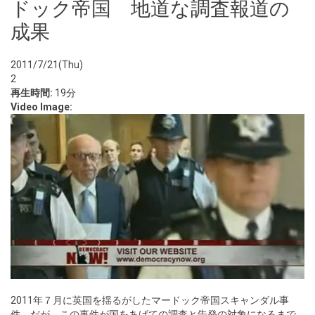
ドック帝国 地道な調査報道の
成果
2011/7/21(Thu)
2
再生時間:
19分
Video Image:
2011年７月に英国を揺るがしたマードック帝国スキャンダル事
件。だが、この事件が国をあげての調査と告発の対象になるまで