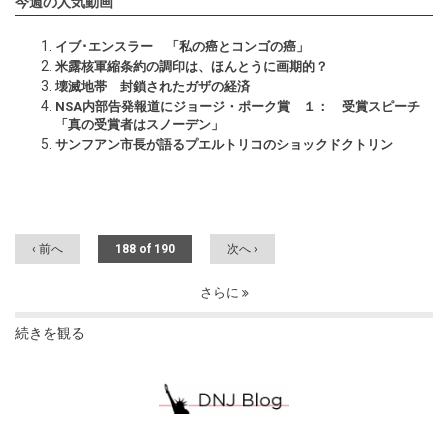
今週の人気動画
イブ･エンスラー 「私の癌とコンゴの癌」
米露核軍縮条約の調印は、ほんとうに画期的？
壊滅地帯 封鎖されたガザの経済
NSA内部告発報道にジョージ・ポーク賞 １： 受賞スピーチ
「真の受賞者はスノーデン」
サンフアン市長が語るプエルトリコのショックドクトリン
‹ 前へ
188 of 190
次へ ›
さらに
続きを観る