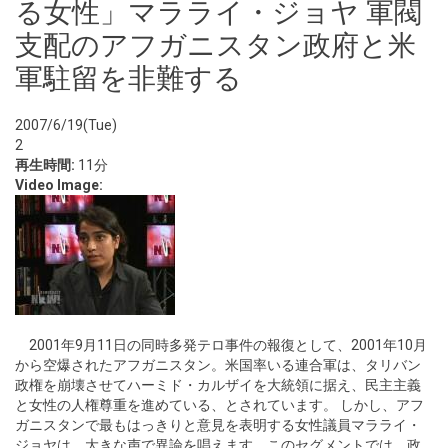
る女性」マラライ・ジョヤ 軍閥
支配のアフガニスタン政府と米
軍駐留を非難する
2007/6/19(Tue)
2
再生時間:
11分
Video Image:
2001年9月11日の同時多発テロ事件の報復として、2001年10月
から空爆されたアフガニスタン。米国率いる連合軍は、タリバン
政権を崩壊させてハーミド・カルザイを大統領に据え、民主主義
と女性の人権尊重を進めている、とされています。 しかし、アフ
ガニスタンで最もはっきりと意見を表明する女性議員マラライ・
ジョヤは、大きな声で異論を唱えます。このセグメントでは、政