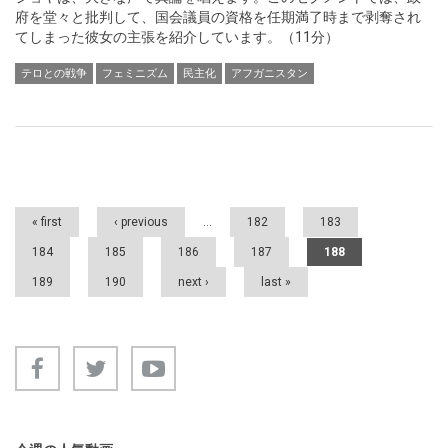
府を堂々と批判して、国会議員の資格を任期満了時まで剥奪され
てしまった彼女の主張を紹介しています。（11分）
テロとの戦争
フェミニズム
民主化
アフガニスタン
Pages
« first
‹ previous
…
182
183
184
185
186
187
188
189
190
next ›
last »