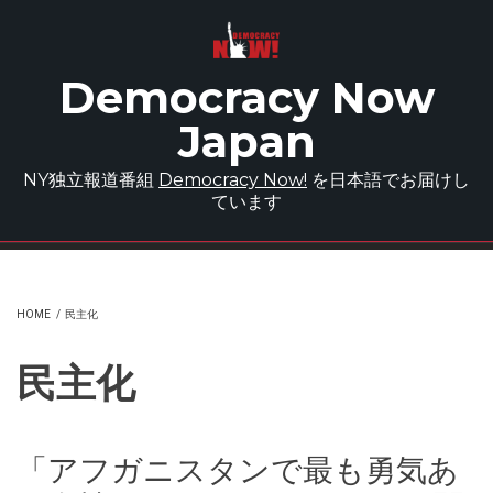
Skip to main content
Democracy Now
Japan
NY独立報道番組
Democracy Now!
を日本語でお届けし
ています
HOME
/
民主化
民主化
「アフガニスタンで最も勇気あ