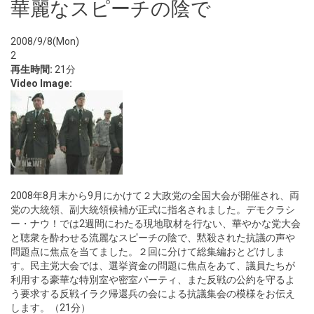
華麗なスピーチの陰で
2008/9/8(Mon)
2
再生時間:
21分
Video Image:
2008年8月末から9月にかけて２大政党の全国大会が開催され、両
党の大統領、副大統領候補が正式に指名されました。デモクラシ
ー・ナウ！では2週間にわたる現地取材を行ない、華やかな党大会
と聴衆を酔わせる流麗なスピーチの陰で、黙殺された抗議の声や
問題点に焦点を当てました。２回に分けて総集編おとどけしま
す。民主党大会では、選挙資金の問題に焦点をあて、議員たちが
利用する豪華な特別室や密室パーティ、また反戦の公約を守るよ
う要求する反戦イラク帰還兵の会による抗議集会の模様をお伝え
します。（21分）