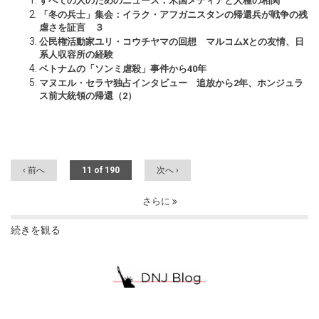
すべての人のためのニュース：米国メディアと人種の相関
「冬の兵士」集会：イラク・アフガニスタンの帰還兵が戦争の残
虐さを証言 ３
公民権活動家ユリ・コウチヤマの回想 マルコムXとの友情、日
系人収容所の経験
ベトナムの「ソンミ虐殺」事件から40年
マヌエル・セラヤ独占インタビュー 追放から2年、ホンジュラ
ス前大統領の帰還（2）
‹ 前へ
11 of 190
次へ ›
さらに
続きを観る