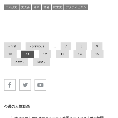
二大政党
党大会
選挙
警備
民主党
アクティビズム
Pages
« first
‹ previous
…
7
8
9
10
11
12
13
14
15
…
next ›
last »
今週の人気動画