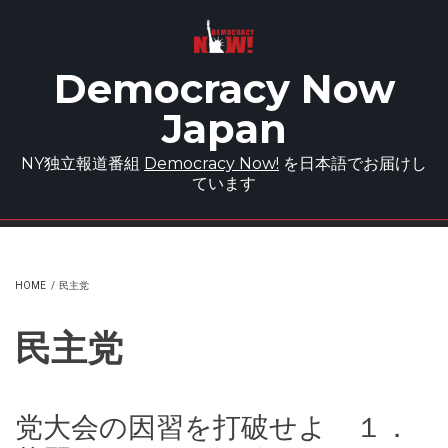
Skip to main content
Democracy Now
Japan
NY独立報道番組
Democracy Now!
を日本語でお届けし
ています
HOME
/
民主党
民主党
党大会の因習を打破せよ １．