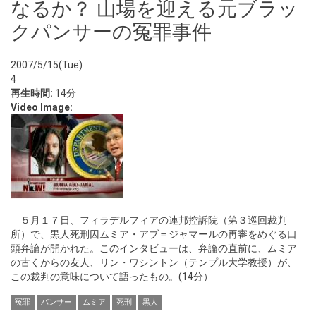
なるか？ 山場を迎える元ブラッ
クパンサーの冤罪事件
2007/5/15(Tue)
4
再生時間:
14分
Video Image:
５月１７日、フィラデルフィアの連邦控訴院（第３巡回裁判
所）で、黒人死刑囚ムミア・アブ＝ジャマールの再審をめぐる口
頭弁論が開かれた。このインタビューは、弁論の直前に、ムミア
の古くからの友人、リン・ワシントン（テンプル大学教授）が、
この裁判の意味について語ったもの。(14分）
冤罪
パンサー
ムミア
死刑
黒人