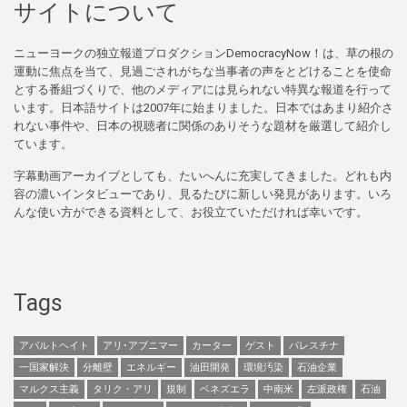
サイトについて
ニューヨークの独立報道プロダクションDemocracyNow！は、草の根の
運動に焦点を当て、見過ごされがちな当事者の声をとどけることを使命
とする番組づくりで、他のメディアには見られない特異な報道を行って
います。日本語サイトは2007年に始まりました。日本ではあまり紹介さ
れない事件や、日本の視聴者に関係のありそうな題材を厳選して紹介し
ています。
字幕動画アーカイブとしても、たいへんに充実してきました。どれも内
容の濃いインタビューであり、見るたびに新しい発見があります。いろ
んな使い方ができる資料として、お役立ていただければ幸いです。
Tags
アパルトヘイト
アリ･アブニマー
カーター
ゲスト
パレスチナ
一国家解決
分離壁
エネルギー
油田開発
環境汚染
石油企業
マルクス主義
タリク・アリ
規制
ベネズエラ
中南米
左派政権
石油