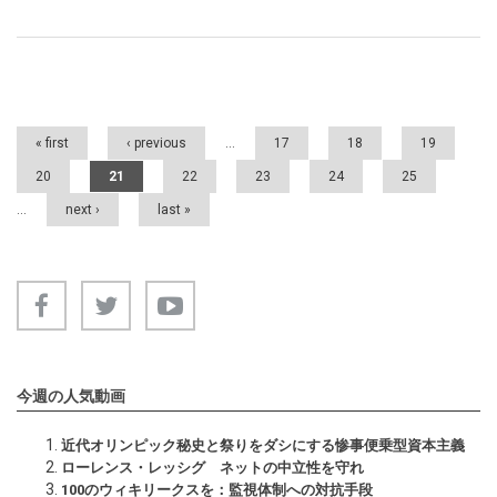
Pages
« first
‹ previous
…
17
18
19
20
21
22
23
24
25
…
next ›
last »
今週の人気動画
近代オリンピック秘史と祭りをダシにする惨事便乗型資本主義
ローレンス・レッシグ ネットの中立性を守れ
100のウィキリークスを：監視体制への対抗手段