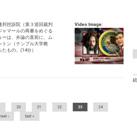
連邦控訴院（第３巡回裁判
Video Image:
ジャマールの再審をめぐる
ューは、弁論の直前に、ム
ントン（テンプル大学教
たもの。(14分）
9
20
21
22
23
24
next ›
last »