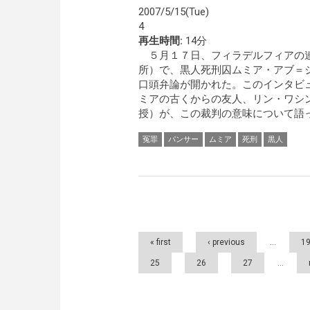
2007/5/15(Tue)
4
再生時間:
14分
５月１７日、フィラデルフィアの
所）で、黒人死刑囚ムミア・アブ＝
口頭弁論が開かれた。このインタビ
ミアの古くからの友人、リン・ワシ
授）が、この裁判の意味について語っ
冤罪
パンサー
ムミア
死刑
黒人
Pages
« first
‹ previous
…
1
25
26
27
…