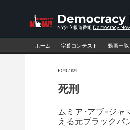
Skip to main content
Democracy
NY独立報道番組
Democracy Now
ホーム
字幕コンテスト
動画一覧
HOME
/
死刑
死刑
ムミア･アブ=ジャ
える元ブラックパ