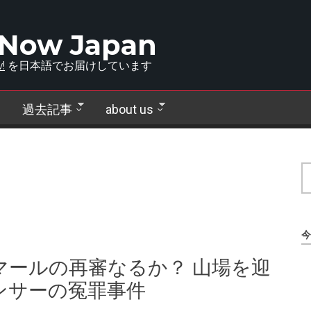
 Now Japan
!
を日本語でお届けしています
過去記事
about us
今
マールの再審なるか？ 山場を迎
ンサーの冤罪事件