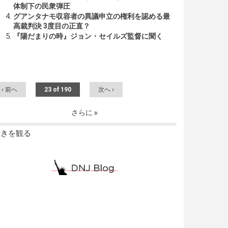
体制下の民衆弾圧
グアンタナモ収容者の異議申立の権利を認める最
高裁判決 3度目の正直？
『陽だまりの時』ジョン・セイルズ監督に聞く
‹ 前へ
23 of 190
次へ ›
さらに
続きを観る