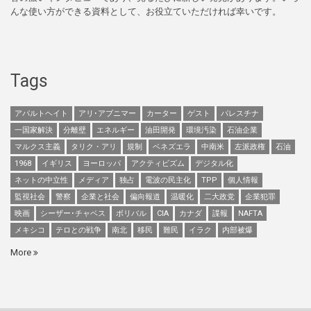
んな使い方ができる資料として、お役立ていただければ幸いです。
Tags
アパルトヘイト
アリ･アブニマー
カーター
ゲスト
パレスチナ
一国家解決
分離壁
エネルギー
油田開発
環境汚染
石油企業
マルクス主義
タリク・アリ
規制
ベネズエラ
中南米
左派政権
石油
1968
イギリス
ヨーロッパ
アクティビズム
デジタル化
ネットの中立性
メディア
独占
電波の民主化
TPP
個人情報
監視社会
警察
企業と社会
偏向報道
温暖化
二大政党
企業犯罪
映画
シーザー･チャベス
ボリバル
CIA
カナダ
諜報
NAFTA
メキシコ
テロとの戦争
南北
移民
難民
イラク
内部被爆
More