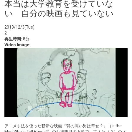
本当は大学教育を受けていな
い 自分の映画も見ていない
2013/12/3(Tue)
2
再生時間:
8分
Video Image:
アニメ手法を使った斬新な映画『背の高い男は幸せ？』（Is the
Man Who Is Tall Happy?）のお披露目の上映で、主人公（？）のノ