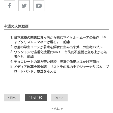
今週の人気動画
資本主義の問題に真っ向から挑むマイケル・ムーアの新作 『キ
ャピタリズム～マネーは踊る』 前編
政府の学生ローンが若者を餌食に生み出す第二の住宅バブル
ワシントンで温暖化放置にNo！ 市民的不服従と立ち上がる若
者たち 前編
チョコレートのほろ苦い経済 児童労働廃止はかけ声倒れ
メディア改革全国会議 リストラの嵐の中でジャーナリズム、ブ
ロードバンド、放送を考える
‹ 前へ
11 of 190
次へ ›
さらに