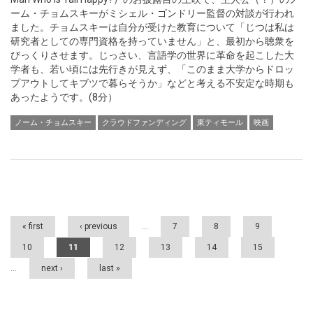
ーム・チョムスキーがミシェル・ゴンドリー監督の対談が行われ
ました。チョムスキーは自分が受けた教育について「じつは私は
研究者としての専門資格を持っていません」と、最初から聴衆を
びっくりさせます。じっさい、言語学の世界に革命を起こした大
学者も、若い頃には先行きが見えず、「このまま大学からドロッ
プアウトしてキブツで暮らそうか」などと考える不安定な時期も
あったようです。(8分）
ノーム・チョムスキー
クラウドファンディング
東ティモール
映画
Pages
« first
‹ previous
…
7
8
9
10
11
12
13
14
15
…
next ›
last »