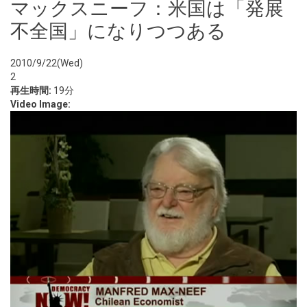
マックスニーフ：米国は「発展
不全国」になりつつある
2010/9/22(Wed)
2
再生時間:
19分
Video Image: