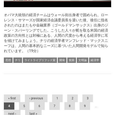
オバマ大統領の経済チームはウォール街出身者で固められ、ロー
レンス・サマーズが国家経済会議委員長を退いた後、後任に指名
されたのはまたもや金融業界（ゴールドマンサックス）出身のジ
ーン・スパーリングでした。こうした人々が舵を取る米国の経済
政策の方向性とは対極にある、人間の尺度から考える経済学に耳
を傾けてみましょう。チリの経済学者マンフレッド・マックスニ
ーフは、人間の基本的なニーズに基づいた人間開発モデルで知ら
れています。（19分）
思想
チリ
ライトライブリフッド賞
開発
貧困
文明論
経済学
Pages
« first
‹ previous
1
2
3
4
5
6
7
8
9
…
next ›
last »