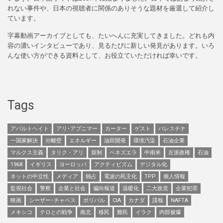
れない事件や、日本の視聴者に関係のありそうな題材を厳選して紹介し
ています。
字幕動画アーカイブとしても、たいへんに充実してきました。どれも内
容の濃いインタビューであり、見るたびに新しい発見があります。いろ
んな使い方ができる資料として、お役立ていただければ幸いです。
Tags
アパルトヘイト
アリ･アブニマー
カーター
ゲスト
パレスチナ
一国家解決
分離壁
エネルギー
油田開発
環境汚染
石油企業
マルクス主義
タリク・アリ
規制
ベネズエラ
中南米
左派政権
石油
1968
イギリス
ヨーロッパ
アクティビズム
デジタル化
ネットの中立性
メディア
独占
電波の民主化
TPP
個人情報
監視社会
警察
企業と社会
偏向報道
温暖化
二大政党
企業犯罪
映画
シーザー･チャベス
ボリバル
CIA
カナダ
諜報
NAFTA
メキシコ
テロとの戦争
南北
移民
難民
イラク
内部被爆