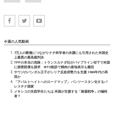
今週の人気動画
7万人の断種につながりナチ科学者の弁護にも引用された米国史
上最悪の最高裁判決
TPPの本当の危険：トランスカナダ社がパイプライン却下で米国
に損害賠償を請求 WTO敗訴で精肉の産地表示も撤回
サウジのバンダル王子がシリア反政府勢力を支援 1980年代の再
現か
「アパルトヘイトへのロードマップ」 バンツースタン化するパ
レスチナ国家
メキシコの失踪学生たちは 米国が支援する「麻薬戦争」の犠牲
者？