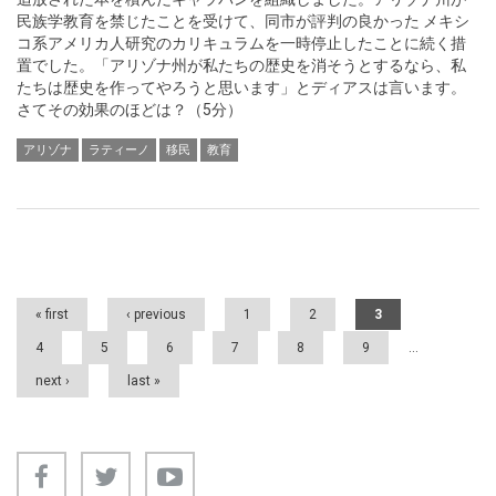
民族学教育を禁じたことを受けて、同市が評判の良かった メキシ
コ系アメリカ人研究のカリキュラムを一時停止したことに続く措
置でした。「アリゾナ州が私たちの歴史を消そうとするなら、私
たちは歴史を作ってやろうと思います」とディアスは言います。
さてその効果のほどは？（5分）
アリゾナ
ラティーノ
移民
教育
Pages
« first
‹ previous
1
2
3
4
5
6
7
8
9
…
next ›
last »