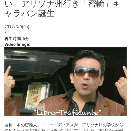
い」アリゾナ州行き「密輸」キ
ャラバン誕生
2012/3/9(Fri)
3
再生時間:
5分
Video Image:
自称「本の密輸人」トニー・ディアスが、アリゾナ州の学校から
追放された本を積んだキャラバンを組織しました。アリゾナ州が