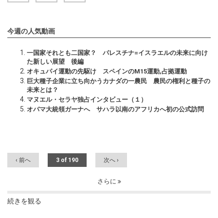
今週の人気動画
一国家それとも二国家？ パレスチナ=イスラエルの未来に向け
た新しい展望 後編
オキュパイ運動の先駆け スペインのM15運動,占拠運動
巨大種子企業に立ち向かうカナダの一農民 農民の権利と種子の
未来とは？
マヌエル・セラヤ独占インタビュー（１）
オバマ大統領ガーナへ サハラ以南のアフリカへ初の公式訪問
‹ 前へ
3 of 190
次へ ›
さらに
続きを観る