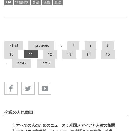
CIA
情報開示
警察
諜報
盗聴
Pages
« first
‹ previous
…
7
8
9
10
11
12
13
14
15
…
next ›
last »
今週の人気動画
すべての人のためのニュース：米国メディアと人種の相関