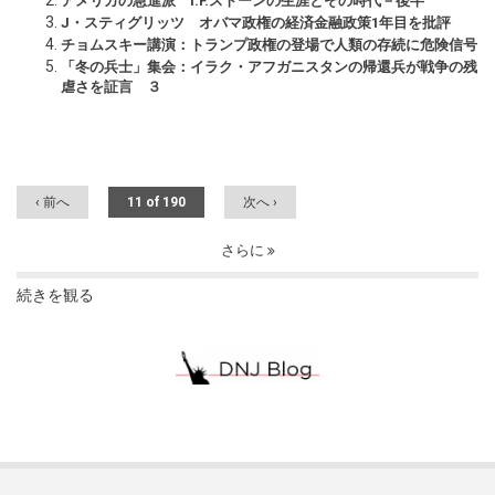
アメリカの急進派 I.F.ストーンの生涯とその時代－後半
J・スティグリッツ オバマ政権の経済金融政策1年目を批評
チョムスキー講演：トランプ政権の登場で人類の存続に危険信号
「冬の兵士」集会：イラク・アフガニスタンの帰還兵が戦争の残
虐さを証言 ３
‹ 前へ
11 of 190
次へ ›
さらに
続きを観る