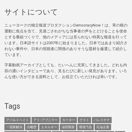
サイトについて
ニューヨークの独立報道プロダクションDemocracyNow！は、草の根の
運動に焦点を当て、見過ごされがちな当事者の声をとどけることを使命
とする番組づくりで、他のメディアには見られない特異な報道を行って
います。日本語サイトは2007年に始まりました。日本ではあまり紹介さ
れない事件や、日本の視聴者に関係のありそうな題材を厳選して紹介し
ています。
字幕動画アーカイブとしても、たいへんに充実してきました。どれも内
容の濃いインタビューであり、見るたびに新しい発見があります。いろ
んな使い方ができる資料として、お役立ていただければ幸いです。
Tags
アパルトヘイト
アリ･アブニマー
カーター
ゲスト
パレスチナ
一国家解決
分離壁
エネルギー
油田開発
環境汚染
石油企業