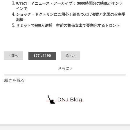
9.11のＴＶニュース・アーカイブ： 3000時間分の映像がオンラ
インで
ショック・ドクトリンにご用心！組合つぶし法案と米国の火事場
泥棒
サミットで600人逮捕 空前の警備支出で要塞化するトロント
‹ 前へ
177 of 190
次へ ›
さらに
続きを観る