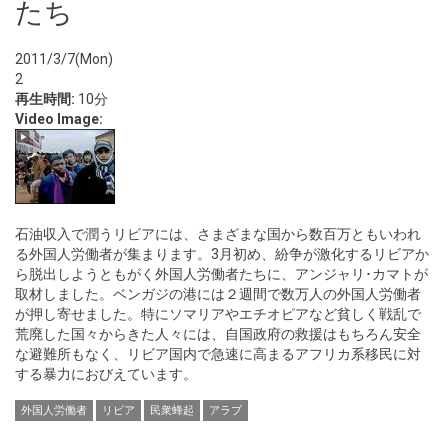
たち
2011/3/7(Mon)
2
再生時間:
10分
Video Image:
石油収入で潤うリビアには、さまざまな国から数百万ともいわれ
る外国人労働者が集まります。3月初め、紛争が激化するリビアか
ら脱出しようともがく外国人労働者たちに、アンジャリ･カマトが
取材しました。ベンガジの港には２週間で数万人の外国人労働者
が押し寄せました。特にソマリアやエチオピアなど貧しく戦乱で
荒廃した国々からきた人々には、自国政府の救援はもちろん安全
な避難所もなく、リビア国内で急速に高まるアフリカ系移民に対
する暴力におびえています。
外国人労働者
リビア
民衆蜂起
アラブ