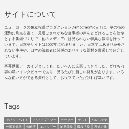
サイトについて
ニューヨークの独立報道プロダクションDemocracyNow！は、草の根の
運動に焦点を当て、見過ごされがちな当事者の声をとどけることを使命
とする番組づくりで、他のメディアには見られない特異な報道を行って
います。日本語サイトは2007年に始まりました。日本ではあまり紹介さ
れない事件や、日本の視聴者に関係のありそうな題材を厳選して紹介し
ています。
字幕動画アーカイブとしても、たいへんに充実してきました。どれも内
容の濃いインタビューであり、見るたびに新しい発見があります。いろ
んな使い方ができる資料として、お役立ていただければ幸いです。
Tags
アパルトヘイト
アリ･アブニマー
カーター
ゲスト
パレスチナ
一国家解決
分離壁
エネルギー
油田開発
環境汚染
石油企業