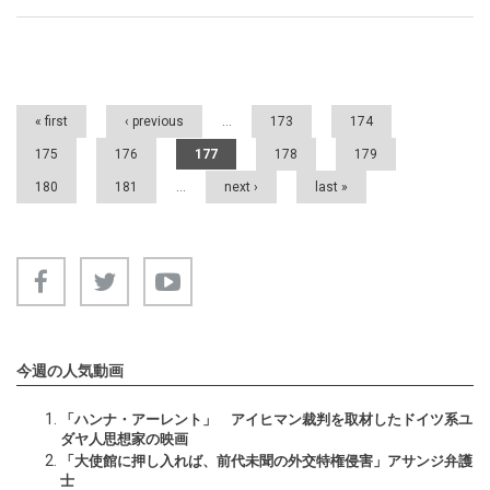
Pages
« first
‹ previous
…
173
174
175
176
177
178
179
180
181
…
next ›
last »
今週の人気動画
「ハンナ・アーレント」 アイヒマン裁判を取材したドイツ系ユ
ダヤ人思想家の映画
「大使館に押し入れば、前代未聞の外交特権侵害」アサンジ弁護
士