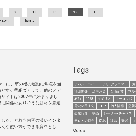
9
10
11
12
13
next ›
last »
Tags
Now！は、草の根の運動に焦点を当
アパルトヘイト
アリ･アブニマー
カ
命とする番組づくりで、他のメデ
油田開発
環境汚染
石油企業
マル
サイトは2007年に始まりまし
石油
1968
イギリス
ヨーロッパ
者に関係のありそうな題材を厳選
電波の民主化
TPP
個人情報
監視
企業犯罪
映画
シーザー･チャベス
ました。どれも内容の濃いインタ
テロとの戦争
南北
移民
難民
イ
ろんな使い方ができる資料とし
More