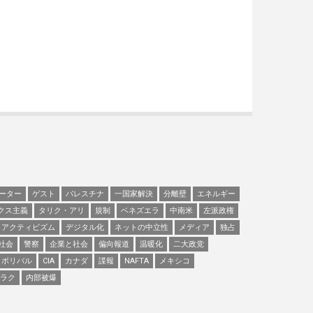
ーター
ゲスト
パレスチナ
一国家解決
分離壁
エネルギー
クス主義
タリク・アリ
規制
ベネズエラ
中南米
左派政権
アクティビズム
デジタル化
ネットの中立性
メディア
独占
社会
警察
企業と社会
偏向報道
温暖化
二大政党
ボリバル
CIA
カナダ
諜報
NAFTA
メキシコ
ラク
内部被爆