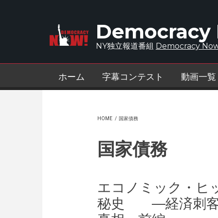
Skip to main content
Democracy
NY独立報道番組
Democracy Now
ホーム
字幕コンテスト
動画一覧
HOME
/
国家債務
国家債務
エコノミック・ヒ
秘史 ―経済刺客