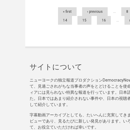
Pages
« first
‹ previous
…
8
14
15
16
…
サイトについて
ニューヨークの独立報道プロダクションDemocracy
て、見過ごされがちな当事者の声をとどけることを使
ィアには見られない特異な報道を行っています。日本語
た。日本ではあまり紹介されない事件や、日本の視聴
して紹介しています。
字幕動画アーカイブとしても、たいへんに充実してき
ビューであり、見るたびに新しい発見があります。い
て、お役立ていただければ幸いです。