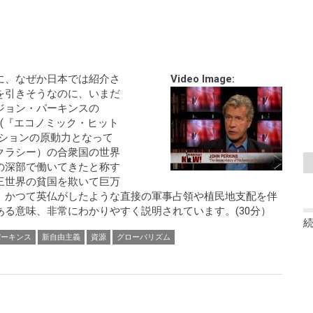
に、なぜか日本では紹介さ
Video Image:
を引きそうなのに、いまだ
ジョン・パーキンスの
Hit Man(『エコノミック・ヒット
ーションの原動力となって
クラシー）の合衆国の世界
の深部で働いてきたと称す
三世界の貧国を欺いて巨万
。かつて英仏がしたような直接の軍事占領や植民地支配を伴
る意味、非常にわかりやすく説明されています。(30分）
パーキンス
新自由主義
資源
グローバリズム