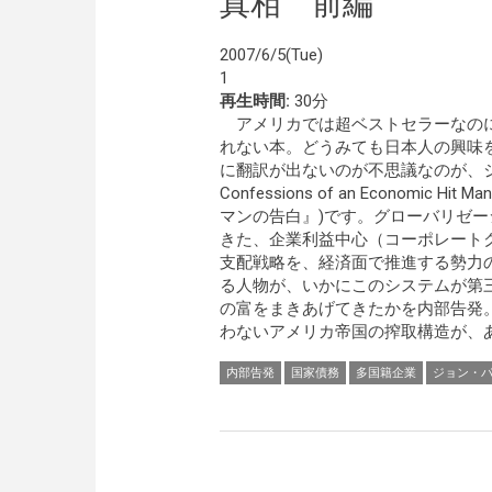
真相 前編
2007/6/5(Tue)
1
再生時間:
30分
アメリカでは超ベストセラーなの
れない本。どうみても日本人の興味
に翻訳が出ないのが不思議なのが、
Confessions of an Economic 
マンの告白』)です。グローバリゼ
きた、企業利益中心（コーポレート
支配戦略を、経済面で推進する勢力
る人物が、いかにこのシステムが第
の富をまきあげてきたかを内部告発
わないアメリカ帝国の搾取構造が、あ
内部告発
国家債務
多国籍企業
ジョン・