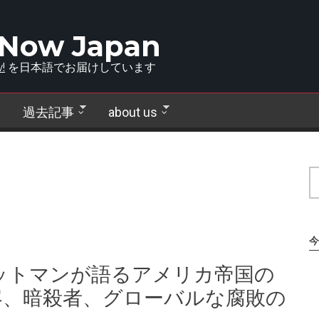
 Now Japan
!
を日本語でお届けしています
過去記事
about us
今
ットマンが語るアメリカ帝国の
、暗殺者、グローバルな腐敗の