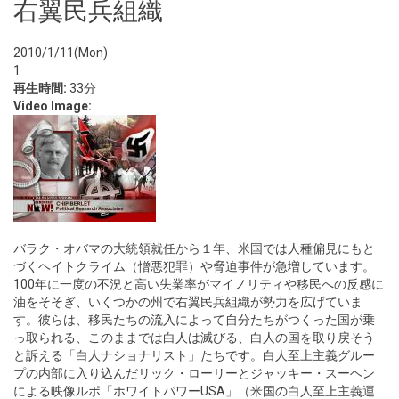
右翼民兵組織
2010/1/11(Mon)
1
再生時間:
33分
Video Image:
バラク・オバマの大統領就任から１年、米国では人種偏見にもと
づくヘイトクライム（憎悪犯罪）や脅迫事件が急増しています。
100年に一度の不況と高い失業率がマイノリティや移民への反感に
油をそそぎ、いくつかの州で右翼民兵組織が勢力を広げていま
す。彼らは、移民たちの流入によって自分たちがつくった国が乗
っ取られる、このままでは白人は滅びる、白人の国を取り戻そう
と訴える「白人ナショナリスト」たちです。白人至上主義グルー
プの内部に入り込んだリック・ローリーとジャッキー・スーヘン
による映像ルポ「ホワイトパワーUSA」（米国の白人至上主義運