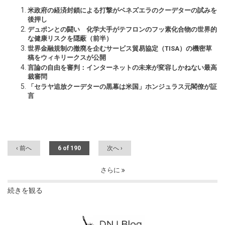
米政府の経済封鎖による打撃がベネズエラのクーデターの試みを
後押し
デュポンとの闘い 化学大手がテフロンのフッ素化合物の世界的
な健康リスクを隠蔽（前半）
世界金融規制の撤廃を企むサービス貿易協定（TISA）の機密草
稿をウィキリークスが公開
言論の自由を審判：インターネットの未来が変容しかねない最高
裁審問
「セラヤ追放クーデターの黒幕は米国」ホンジュラス元閣僚が証
言
‹ 前へ
6 of 190
次へ ›
さらに
続きを観る