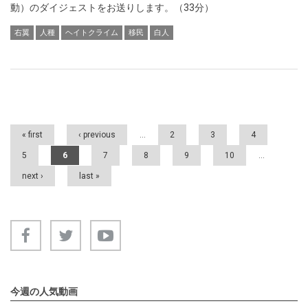
動）のダイジェストをお送りします。（33分）
右翼
人種
ヘイトクライム
移民
白人
Pages
« first
‹ previous
…
2
3
4
5
6
7
8
9
10
…
next ›
last »
今週の人気動画