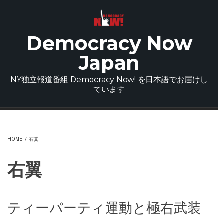
Skip to main content
Democracy Now
Japan
NY独立報道番組
Democracy Now!
を日本語でお届けし
ています
HOME
/
右翼
右翼
ティーパーティ運動と極右武装