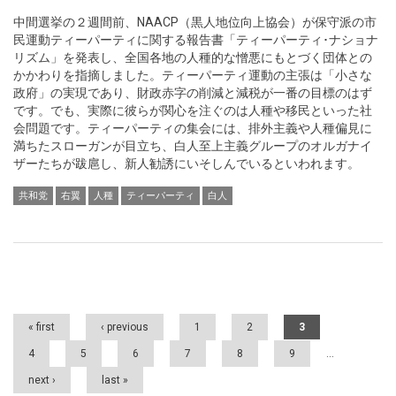
中間選挙の２週間前、NAACP（黒人地位向上協会）が保守派の市
民運動ティーパーティに関する報告書「ティーパーティ･ナショナ
リズム」を発表し、全国各地の人種的な憎悪にもとづく団体との
かかわりを指摘しました。ティーパーティ運動の主張は「小さな
政府」の実現であり、財政赤字の削減と減税が一番の目標のはず
です。でも、実際に彼らが関心を注ぐのは人種や移民といった社
会問題です。ティーパーティの集会には、排外主義や人種偏見に
満ちたスローガンが目立ち、白人至上主義グループのオルガナイ
ザーたちが跋扈し、新人勧誘にいそしんでいるといわれます。
共和党
右翼
人種
ティーパーティ
白人
Pages
« first
‹ previous
1
2
3
4
5
6
7
8
9
…
next ›
last »