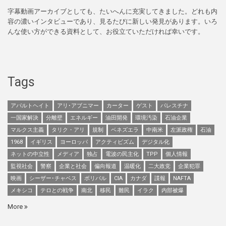
字幕動画アーカイブとしても、たいへんに充実してきました。どれも内
容の濃いインタビューであり、見るたびに新しい発見があります。いろ
んな使い方ができる資料として、お役立ていただければ幸いです。
Tags
アパルトヘイト
アリ･アブニマー
カーター
ゲスト
パレスチナ
一国家解決
分離壁
エネルギー
油田開発
環境汚染
石油企業
マルクス主義
タリク・アリ
規制
ベネズエラ
中南米
左派政権
石油
1968
イギリス
ヨーロッパ
アクティビズム
デジタル化
ネットの中立性
メディア
独占
電波の民主化
TPP
個人情報
監視社会
警察
企業と社会
偏向報道
温暖化
二大政党
企業犯罪
映画
シーザー･チャベス
ボリバル
CIA
カナダ
諜報
NAFTA
メキシコ
テロとの戦争
南北
移民
難民
イラク
内部被爆
More