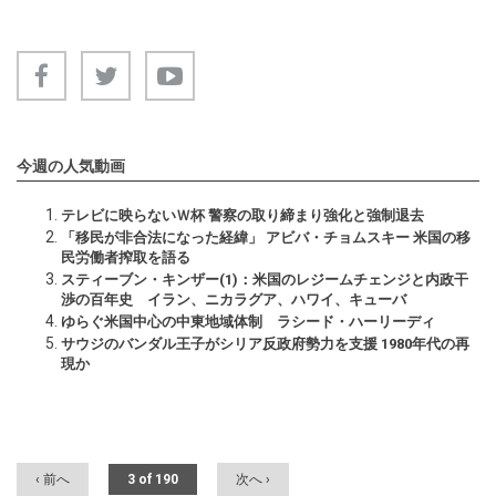
今週の人気動画
テレビに映らないＷ杯 警察の取り締まり強化と強制退去
「移民が非合法になった経緯」 アビバ・チョムスキー 米国の移
民労働者搾取を語る
スティーブン・キンザー(1)：米国のレジームチェンジと内政干
渉の百年史 イラン、ニカラグア、ハワイ、キューバ
ゆらぐ米国中心の中東地域体制 ラシード・ハーリーディ
サウジのバンダル王子がシリア反政府勢力を支援 1980年代の再
現か
‹ 前へ
3 of 190
次へ ›