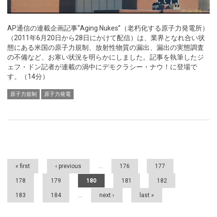
AP通信の連載企画記事“Aging Nukes”（老朽化する原子力発電所）
（2011年6月20日から28日にかけて配信）は、業界となれ合い状
態にある米国の原子力規制、放射性物質の漏出、漏出の実態調査
の不備など、お寒い状況を明らかにしました。記事を執筆したジ
ェフ・ドン記者が連載の渦中にデモクラシー・ナウ！に登場で
す。（14分）
原子力規制
原子力発電
Pages
« first
‹ previous
…
176
177
178
179
180
181
182
183
184
…
next ›
last »