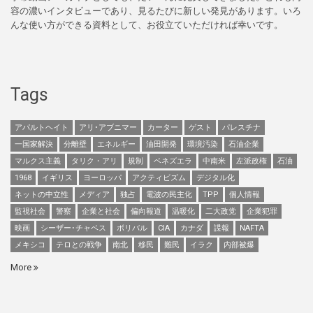
容の濃いインタビューであり、見るたびに新しい発見があります。いろ
んな使い方ができる資料として、お役立ていただければ幸いです。
Tags
アパルトヘイト
アリ･アブニマー
カーター
ゲスト
パレスチナ
一国家解決
分離壁
エネルギー
油田開発
環境汚染
石油企業
マルクス主義
タリク・アリ
規制
ベネズエラ
中南米
左派政権
石油
1968
イギリス
ヨーロッパ
アクティビズム
デジタル化
ネットの中立性
メディア
独占
電波の民主化
TPP
個人情報
監視社会
警察
企業と社会
偏向報道
温暖化
二大政党
企業犯罪
映画
シーザー･チャベス
ボリバル
CIA
カナダ
諜報
NAFTA
メキシコ
テロとの戦争
南北
移民
難民
イラク
内部被爆
More