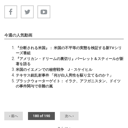
今週の人気動画
『分断される米国』： 米国の不平等の実態を検証する新TVシリ
ーズ番組
『アメリカン・ドリームの裏切り』バーレット＆スティールが新
著を語る
米国のイエメンでの秘密戦争 J・スケイヒル
テキサス銃乱射事件 「何が白人男性を駆り立てるのか？」
ブラックウォーターゲイト： イラク、アフガニスタン、ドイツ
の事件関与で非難の嵐
‹ 前へ
180 of 190
次へ ›