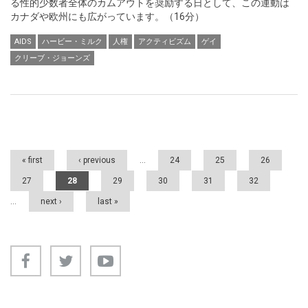
る性的少数者全体のカムアウトを奨励する日として、この運動は
カナダや欧州にも広がっています。（16分）
AIDS
ハービー・ミルク
人権
アクティビズム
ゲイ
クリーブ・ジョーンズ
Pages
« first
‹ previous
…
24
25
26
27
28
29
30
31
32
…
next ›
last »