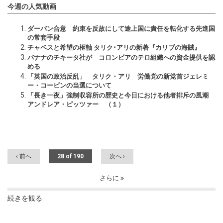
今週の人気動画
ダーバン合意 約束を反故にして途上国に責任を転化する先進国
の常套手段
チャベスと希望の枢軸 タリク･アリの新著『カリブの海賊』
バナナのチキータ社が コロンビアのテロ組織への資金提供を認
める
「英国の政治反乱」 タリク・アリ 労働党の新党首ジェレミ
ー・コービンの当選について
「長き一夜」強制収容所の歴史と今日における他者排斥の風潮
アンドレア・ピッツァー （１）
‹ 前へ
28 of 190
次へ ›
さらに
続きを観る