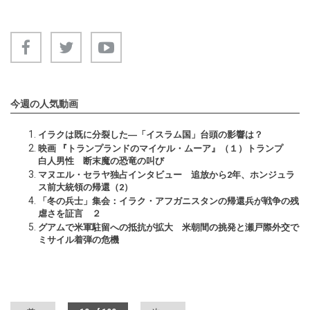
今週の人気動画
イラクは既に分裂した―「イスラム国」台頭の影響は？
映画 『トランプランドのマイケル・ムーア』（１）トランプ
白人男性 断末魔の恐竜の叫び
マヌエル・セラヤ独占インタビュー 追放から2年、ホンジュラ
ス前大統領の帰還（2）
「冬の兵士」集会：イラク・アフガニスタンの帰還兵が戦争の残
虐さを証言 ２
グアムで米軍駐留への抵抗が拡大 米朝間の挑発と瀬戸際外交で
ミサイル着弾の危機