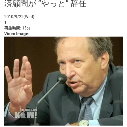
済顧問が “やっと” 辞任
2010/9/22(Wed)
1
再生時間:
15分
Video Image: