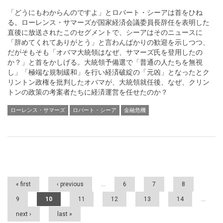
「どうにもわからんのですよ」とロバート・シーアは首をひね
る。ローレンス・サマーズが国家経済会議委員長辞任を表明した
直後に放送されたこのセグメントで、シーアはそのニュースに
「辞めてくれてありがとう」と言わんばかりの歓迎を示しつつ、
だがそもそも「オバマ大統領はなぜ、サマーズ氏を登用したの
か？」と首をかしげる。大統領予備選で「普通の人たちを無視
し」「極端な規制緩和」を行い経済破綻の「元凶」となったとク
リントン政権を批判したオバマが、大統領就任後、なぜ、クリン
トンの政策の考案者たちに経済運営を任せたのか？
ローレンス・サマーズ
ロバート・シーア
金融危機
Pages
« first
‹ previous
…
6
7
8
9
10
11
12
13
14
…
next ›
last »