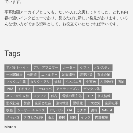
ています。
字幕動画アーカイブとしても、たいへんに充実してきました。どれも内
容の濃いインタビューであり、見るたびに新しい発見があります。いろ
んな使い方ができる資料として、お役立ていただければ幸いです。
Tags
アパルトヘイト
アリ･アブニマー
カーター
ゲスト
パレスチナ
一国家解決
分離壁
エネルギー
油田開発
環境汚染
石油企業
マルクス主義
タリク・アリ
規制
ベネズエラ
中南米
左派政権
石油
1968
イギリス
ヨーロッパ
アクティビズム
デジタル化
ネットの中立性
メディア
独占
電波の民主化
TPP
個人情報
監視社会
警察
企業と社会
偏向報道
温暖化
二大政党
企業犯罪
映画
シーザー･チャベス
ボリバル
CIA
カナダ
諜報
NAFTA
メキシコ
テロとの戦争
南北
移民
難民
イラク
内部被爆
More