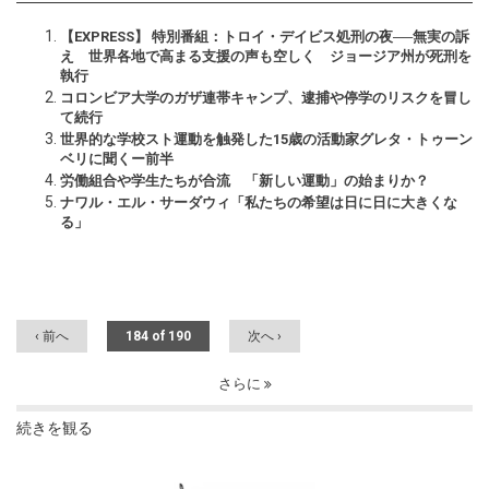
【EXPRESS】 特別番組：トロイ・デイビス処刑の夜──無実の訴
え 世界各地で高まる支援の声も空しく ジョージア州が死刑を
執行
コロンビア大学のガザ連帯キャンプ、逮捕や停学のリスクを冒し
て続行
世界的な学校スト運動を触発した15歳の活動家グレタ・トゥーン
ベリに聞くー前半
労働組合や学生たちが合流 「新しい運動」の始まりか？
ナワル・エル・サーダウィ「私たちの希望は日に日に大きくな
る」
‹ 前へ
184 of 190
次へ ›
さらに
続きを観る