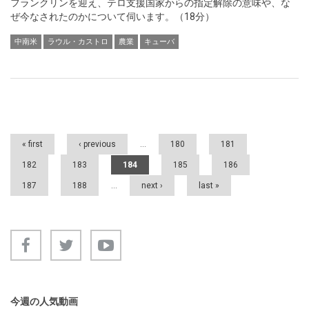
フランクリンを迎え、テロ支援国家からの指定解除の意味や、な
ぜ今なされたのかについて伺います。（18分）
中南米
ラウル・カストロ
農業
キューバ
Pages
« first
‹ previous
…
180
181
182
183
184
185
186
187
188
…
next ›
last »
今週の人気動画