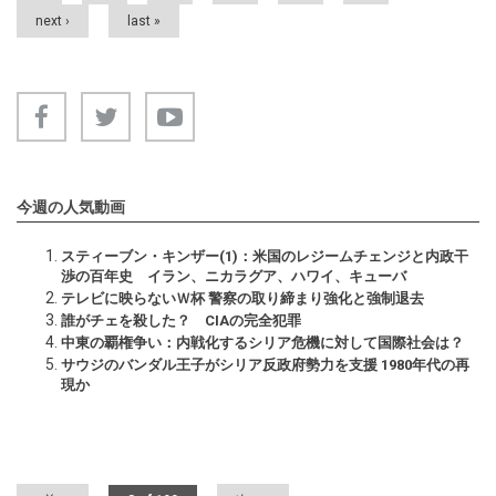
next ›
last »
今週の人気動画
スティーブン・キンザー(1)：米国のレジームチェンジと内政干
渉の百年史 イラン、ニカラグア、ハワイ、キューバ
テレビに映らないＷ杯 警察の取り締まり強化と強制退去
誰がチェを殺した？ CIAの完全犯罪
中東の覇権争い：内戦化するシリア危機に対して国際社会は？
サウジのバンダル王子がシリア反政府勢力を支援 1980年代の再
現か