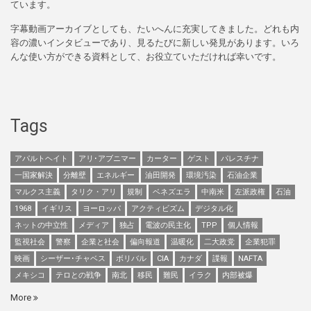
ています。
字幕動画アーカイブとしても、たいへんに充実してきました。どれも内
容の濃いインタビューであり、見るたびに新しい発見があります。いろ
んな使い方ができる資料として、お役立ていただければ幸いです。
Tags
アパルトヘイト
アリ･アブニマー
カーター
ゲスト
パレスチナ
一国家解決
分離壁
エネルギー
油田開発
環境汚染
石油企業
マルクス主義
タリク・アリ
規制
ベネズエラ
中南米
左派政権
石油
1968
イギリス
ヨーロッパ
アクティビズム
デジタル化
ネットの中立性
メディア
独占
電波の民主化
TPP
個人情報
監視社会
警察
企業と社会
偏向報道
温暖化
二大政党
企業犯罪
映画
シーザー･チャベス
ボリバル
CIA
カナダ
諜報
NAFTA
メキシコ
テロとの戦争
南北
移民
難民
イラク
内部被爆
More