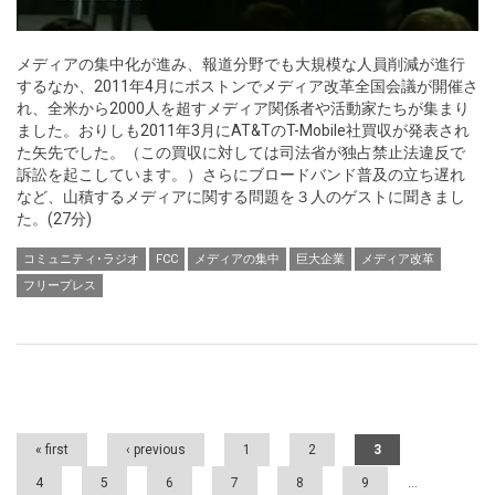
メディアの集中化が進み、報道分野でも大規模な人員削減が進行
するなか、2011年4月にボストンでメディア改革全国会議が開催さ
れ、全米から2000人を超すメディア関係者や活動家たちが集まり
ました。おりしも2011年3月にAT&TのT-Mobile社買収が発表され
た矢先でした。（この買収に対しては司法省が独占禁止法違反で
訴訟を起こしています。）さらにブロードバンド普及の立ち遅れ
など、山積するメディアに関する問題を３人のゲストに聞きまし
た。(27分)
コミュニティ･ラジオ
FCC
メディアの集中
巨大企業
メディア改革
フリープレス
Pages
« first
‹ previous
1
2
3
4
5
6
7
8
9
…