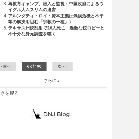
再教育キャンプ、潜入と監視：中国政府によるウ
イグル人ムスリムの迫害
アルンダティ・ロイ：資本主義は気候危機と不平
等の解決を阻む「宗教の一種」）
テキサス州銃乱射で26人死亡 過激な銃ロビーと
不十分な身元調査を嘆く
‹ 前へ
6 of 190
次へ ›
さらに
続きを観る