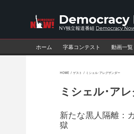
Skip to main content
Democracy
NY独立報道番組
Democracy Now
ホーム
字幕コンテスト
動画一覧
HOME
/
ゲスト
/
ミシェル･アレグザンダー
ミシェル･アレ
新たな黒人隔離：
獄