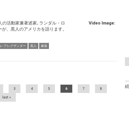
人の活動家兼著述家､ランダル・ロ
Video Image:
ーが、黒人のアメリカを語ります。
ル･アレグザンダー
黒人
麻薬
3
4
5
6
7
8
last »