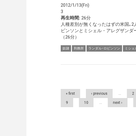
2012/1/13(Fri)
3
再生時間:
26分
人種差別が無くなったはずの米国｡2
ビンソンとミシェル・アレグザンダ
（26分）
奴隷
刑務所
ランダル･ロビンソン
ミシェ
Pages
« first
‹ previous
…
2
9
10
…
next ›