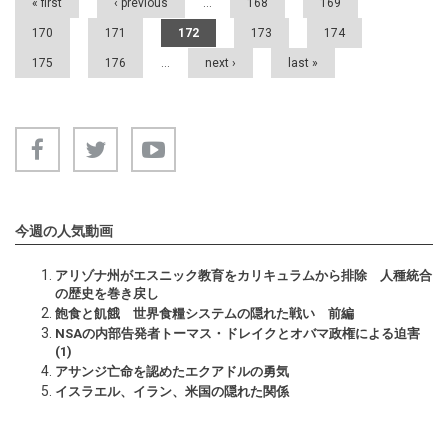
« first
‹ previous
…
168
169
170
171
172
173
174
175
176
…
next ›
last »
今週の人気動画
アリゾナ州がエスニック教育をカリキュラムから排除 人種統合
の歴史を巻き戻し
飽食と飢餓 世界食糧システムの隠れた戦い 前編
NSAの内部告発者トーマス・ドレイクとオバマ政権による迫害
(1)
アサンジ亡命を認めたエクアドルの勇気
イスラエル、イラン、米国の隠れた関係