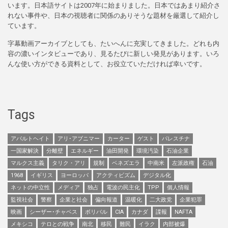
います。日本語サイトは2007年に始まりました。日本ではあまり紹介さ
れない事件や、日本の視聴者に関係のありそうな題材を厳選して紹介し
ています。
字幕動画アーカイブとしても、たいへんに充実してきました。どれも内
容の濃いインタビューであり、見るたびに新しい発見があります。いろ
んな使い方ができる資料として、お役立ていただければ幸いです。
Tags
アパルトヘイト
アリ･アブニマー
カーター
ゲスト
パレスチナ
一国家解決
分離壁
エネルギー
油田開発
環境汚染
石油企業
マルクス主義
タリク・アリ
規制
ベネズエラ
中南米
左派政権
石油
1968
イギリス
ヨーロッパ
アクティビズム
デジタル化
ネットの中立性
メディア
独占
電波の民主化
TPP
個人情報
監視社会
警察
企業と社会
偏向報道
温暖化
二大政党
企業犯罪
映画
シーザー･チャベス
ボリバル
CIA
カナダ
諜報
NAFTA
メキシコ
テロとの戦争
南北
移民
難民
イラク
内部被爆