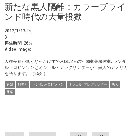
新たな黒人隔離：カラーブライ
ンド時代の大量投獄
2012/1/13(Fri)
3
再生時間:
26分
Video Image:
人種差別が無くなったはずの米国｡2人の活動家兼著述家､ランダ
ル・ロビンソンとミシェル・アレグザンダーが、黒人のアメリカ
を語ります。（26分）
奴隷
刑務所
ランダル･ロビンソン
ミシェル･アレグザンダー
黒人
麻薬
Pages