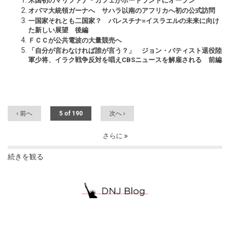
米国初のマリファナ・カフェがポートランドにオープン
オバマ大統領ガーナへ サハラ以南のアフリカへ初の公式訪問
一国家それとも二国家？ パレスチナ=イスラエルの未来に向け
た新しい展望 後編
ＦＣＣが公共電波の大量競売へ
「自分が言わなければ誰が言う？」 ジョン・バティスト退役陸
軍少将、イラク戦争反対を唱えCBSニュースを解雇される 前編
‹ 前へ
5 of 190
次へ ›
さらに
続きを観る