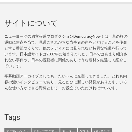
サイトについて
ニューヨークの独立報道プロダクションDemocracyNow！は、草の根の
運動に焦点を当て、見過ごされがちな当事者の声をとどけることを使命
とする番組づくりで、他のメディアには見られない特異な報道を行って
います。日本語サイトは2007年に始まりました。日本ではあまり紹介さ
れない事件や、日本の視聴者に関係のありそうな題材を厳選して紹介し
ています。
字幕動画アーカイブとしても、たいへんに充実してきました。どれも内
容の濃いインタビューであり、見るたびに新しい発見があります。いろ
んな使い方ができる資料として、お役立ていただければ幸いです。
Tags
アパルトヘイト
アリ･アブニマー
カーター
ゲスト
パレスチナ