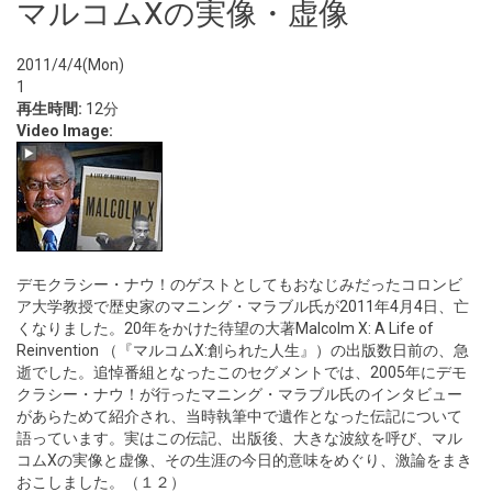
マルコムXの実像・虚像
2011/4/4(Mon)
1
再生時間:
12分
Video Image:
デモクラシー・ナウ！のゲストとしてもおなじみだったコロンビ
ア大学教授で歴史家のマニング・マラブル氏が2011年4月4日、亡
くなりました。20年をかけた待望の大著Malcolm X: A Life of
Reinvention （『マルコムX:創られた人生』）の出版数日前の、急
逝でした。追悼番組となったこのセグメントでは、2005年にデモ
クラシー・ナウ！が行ったマニング・マラブル氏のインタビュー
があらためて紹介され、当時執筆中で遺作となった伝記について
語っています。実はこの伝記、出版後、大きな波紋を呼び、マル
コムXの実像と虚像、その生涯の今日的意味をめぐり、激論をまき
おこしました。（１２）