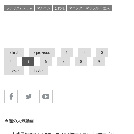
ブラックムスリム
マルコム
公民権
マニング・マラブル
黒人
Pages
« first
‹ previous
1
2
3
4
5
6
7
8
9
…
next ›
last »
今週の人気動画