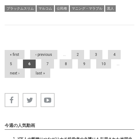
ブラックムスリム
マルコム
公民権
マニング・マラブル
黒人
Pages
« first
‹ previous
…
2
3
4
5
6
7
8
9
10
…
next ›
last »
今週の人気動画