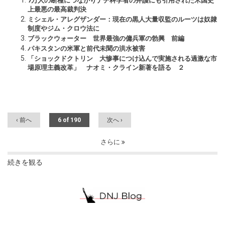
7万人の断種につながりナチ科学者の弁護にも引用された米国史
上最悪の最高裁判決
ミシェル・アレグザンダー：現在の黒人大量収監のルーツは奴隷
制度やジム・クロウ法に
ブラックウォーター 世界最強の傭兵軍の勃興 前編
パキスタンの米軍と前代未聞の洪水被害
「ショックドクトリン 大惨事につけ込んで実施される過激な市
場原理主義改革」 ナオミ・クライン新著を語る ２
‹ 前へ
6 of 190
次へ ›
さらに
続きを観る