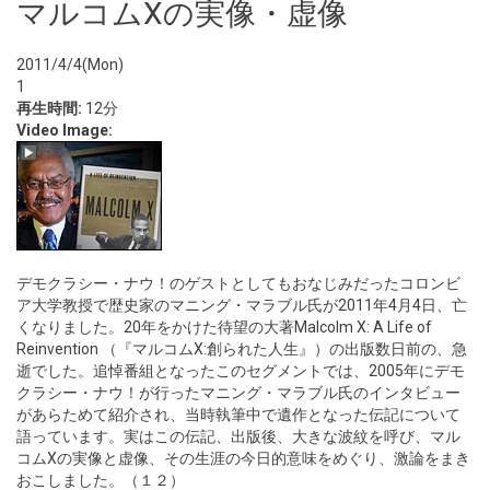
マルコムXの実像・虚像
2011/4/4(Mon)
1
再生時間:
12分
Video Image:
デモクラシー・ナウ！のゲストとしてもおなじみだったコロンビ
ア大学教授で歴史家のマニング・マラブル氏が2011年4月4日、亡
くなりました。20年をかけた待望の大著Malcolm X: A Life of
Reinvention （『マルコムX:創られた人生』）の出版数日前の、急
逝でした。追悼番組となったこのセグメントでは、2005年にデモ
クラシー・ナウ！が行ったマニング・マラブル氏のインタビュー
があらためて紹介され、当時執筆中で遺作となった伝記について
語っています。実はこの伝記、出版後、大きな波紋を呼び、マル
コムXの実像と虚像、その生涯の今日的意味をめぐり、激論をまき
おこしました。（１２）