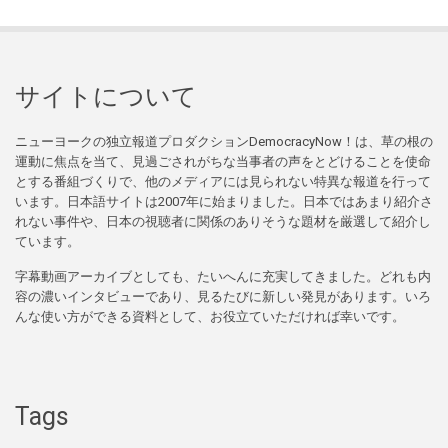
サイトについて
ニューヨークの独立報道プロダクションDemocracyNow！は、草の根の
運動に焦点を当て、見過ごされがちな当事者の声をとどけることを使命
とする番組づくりで、他のメディアには見られない特異な報道を行って
います。日本語サイトは2007年に始まりました。日本ではあまり紹介さ
れない事件や、日本の視聴者に関係のありそうな題材を厳選して紹介し
ています。
字幕動画アーカイブとしても、たいへんに充実してきました。どれも内
容の濃いインタビューであり、見るたびに新しい発見があります。いろ
んな使い方ができる資料として、お役立ていただければ幸いです。
Tags