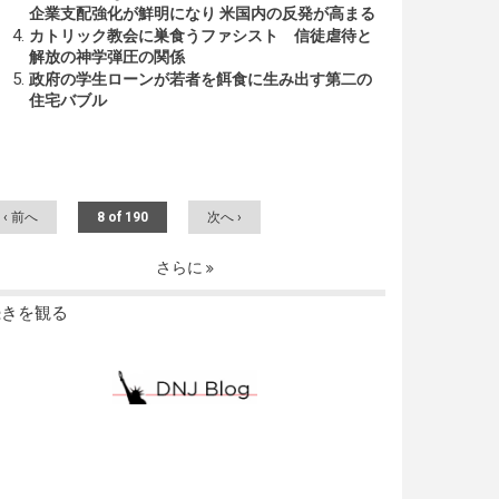
企業支配強化が鮮明になり 米国内の反発が高まる
カトリック教会に巣食うファシスト 信徒虐待と
解放の神学弾圧の関係
政府の学生ローンが若者を餌食に生み出す第二の
住宅バブル
‹ 前へ
8 of 190
次へ ›
さらに
続きを観る