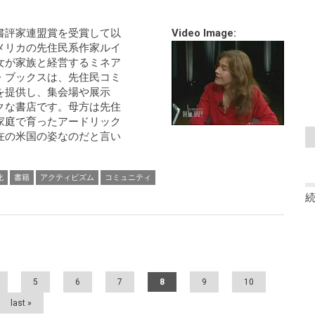
書評家連盟賞を受賞して以
Video Image:
メリカの先住民系作家ルイ
女が家族と経営するミネア
・ブックスは、先住民コミ
を提供し、集会場や展示
クな書店です。母方は先住
家庭で育ったアードリック
在の米国の姿なのだと言い
化
書籍
アクティビズム
コミュニティ
5
6
7
8
9
10
last »