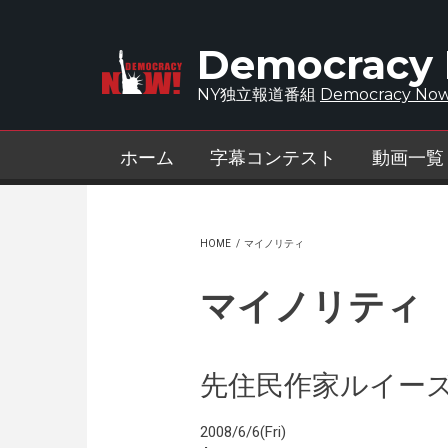
Skip to main content
Democracy
NY独立報道番組
Democracy Now
ホーム
字幕コンテスト
動画一覧
HOME
/
マイノリティ
マイノリティ
先住民作家ルイー
2008/6/6(Fri)