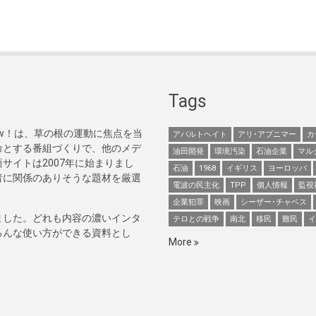
Tags
Now！は、草の根の運動に焦点を当
アパルトヘイト
アリ･アブニマー
カ
命とする番組づくりで、他のメデ
油田開発
環境汚染
石油企業
マル
サイトは2007年に始まりまし
石油
1968
イギリス
ヨーロッパ
者に関係のありそうな題材を厳選
電波の民主化
TPP
個人情報
監視
企業犯罪
映画
シーザー･チャベス
ました。どれも内容の濃いインタ
テロとの戦争
南北
移民
難民
イ
ろんな使い方ができる資料とし
More