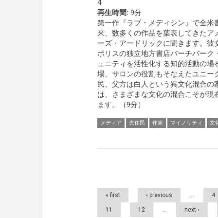
4
再生時間:
9分
第一作『ラブ・メディシン』で全米
来、数多くの作品を葉表してきたア
ーズ・アードリックに聞きます。彼
ポリスの独立地方書店バーチバーク
ュニティを活性化する知的活動の場
場、サロンの役割もそなえたユニー
民、父方は白人という異文化混合の
は、さまざまな文化の混合こそが現
ます。（9分）
メディア
先住民
作家
マイノリティ
文
Pages
« first
‹ previous
…
4
11
12
…
next ›