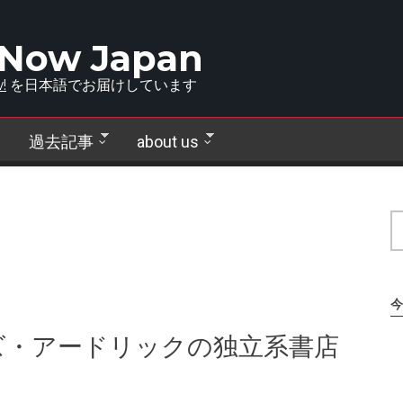
 Now Japan
!
を日本語でお届けしています
過去記事
about us
今
ズ・アードリックの独立系書店