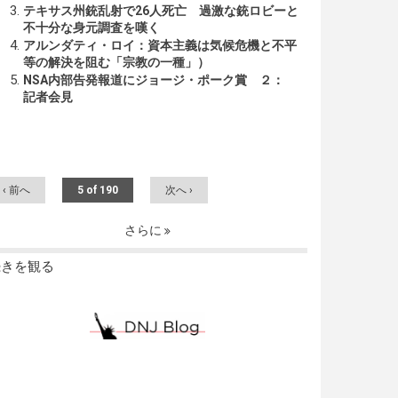
テキサス州銃乱射で26人死亡 過激な銃ロビーと
不十分な身元調査を嘆く
アルンダティ・ロイ：資本主義は気候危機と不平
等の解決を阻む「宗教の一種」）
NSA内部告発報道にジョージ・ポーク賞 ２：
記者会見
‹ 前へ
5 of 190
次へ ›
さらに
続きを観る