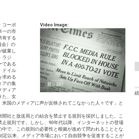
・コーポ
Video Image:
単一の市
所有する
員会）の
が破棄し
・ラジ
ーである
。ドイル
を求める
ィアの集
メディア
きた、女
、米国のメディアに声が反映されてこなかった人々です」と
る新聞社と放送局との結合を禁止する規則を採択しました。こ
禁止規則です。しかし、90年代以降、インターネットの登場
の中で、この規則の必要性と根拠が改めて問われることとな
法制定以来、メディア市場において自由競争を促進することが