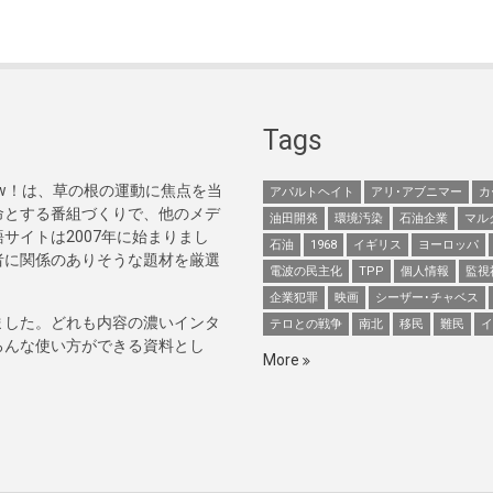
Tags
Now！は、草の根の運動に焦点を当
アパルトヘイト
アリ･アブニマー
カ
命とする番組づくりで、他のメデ
油田開発
環境汚染
石油企業
マル
サイトは2007年に始まりまし
石油
1968
イギリス
ヨーロッパ
者に関係のありそうな題材を厳選
電波の民主化
TPP
個人情報
監視
企業犯罪
映画
シーザー･チャベス
ました。どれも内容の濃いインタ
テロとの戦争
南北
移民
難民
イ
ろんな使い方ができる資料とし
More