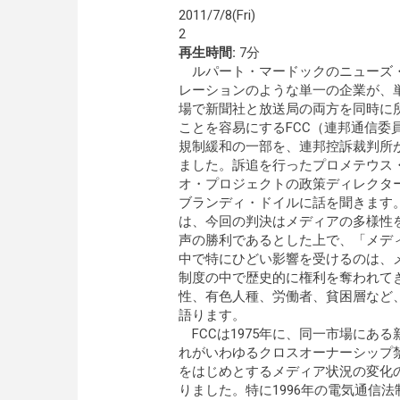
2011/7/8(Fri)
2
再生時間:
7分
ルパート・マードックのニューズ
レーションのような単一の企業が、
場で新聞社と放送局の両方を同時に
ことを容易にするFCC（連邦通信委
規制緩和の一部を、連邦控訴裁判所
ました。訴追を行ったプロメテウス
オ・プロジェクトの政策ディレクタ
ブランディ・ドイルに話を聞きます
は、今回の判決はメディアの多様性
声の勝利であるとした上で、「メデ
中で特にひどい影響を受けるのは、
制度の中で歴史的に権利を奪われて
性、有色人種、労働者、貧困層など
語ります。
FCCは1975年に、同一市場にあ
れがいわゆるクロスオーナーシップ
をはじめとするメディア状況の変化
りました。特に1996年の電気通信