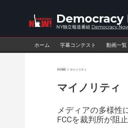
Skip to main content
Democracy
NY独立報道番組
Democracy Now
ホーム
字幕コンテスト
動画一覧
HOME
/
マイノリティ
マイノリティ
メディアの多様性
FCCを裁判所が阻