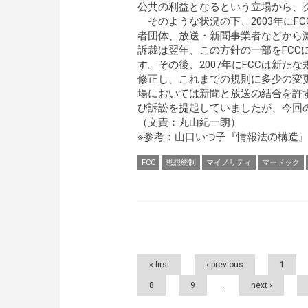
公共の利益となるという立場から、
そのような状況の下、2003年にF
者団体、放送・新聞事業者などから
訴裁は翌年、この方針の一部をFCC
す。その後、2007年にFCCは新た
修正し、これまでの規則に多少の変
場においては新聞と放送の結合を許
び訴訟を提起していましたが、今回
（文責：丸山紀一朗）
※参考：山口いつ子『情報法の構造』
FCC
思想統制
マイノリティ
マードック
Pages
« first
‹ previous
1
8
9
…
next ›