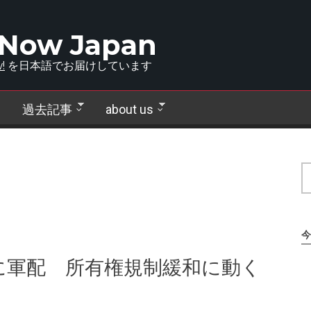
 Now Japan
!
を日本語でお届けしています
過去記事
about us
今
に軍配 所有権規制緩和に動く
止