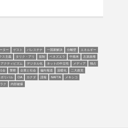
ーター
ゲスト
パレスチナ
一国家解決
分離壁
エネルギー
クス主義
タリク・アリ
規制
ベネズエラ
中南米
左派政権
アクティビズム
デジタル化
ネットの中立性
メディア
独占
社会
警察
企業と社会
偏向報道
温暖化
二大政党
ボリバル
CIA
カナダ
諜報
NAFTA
メキシコ
ラク
内部被爆