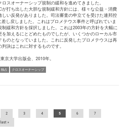
クロスオーナーシップ規制の緩和を進めてきました。
CCが打ち出した大胆な規制緩和方針には、様々な公益・消費
激しい反発がありました。司法審査の申立てを受けた連邦控
に差し戻しました。これはプロメテウス事件と呼ばれていま
な規制緩和方針を採択しました。これは2003年の方針を大幅に
更を加えるにとどめたものでしたが、いくつかのローカル市
すものとなっていました。これに反発したプロメテウスは再
の判決はこれに対するものです。
東京大学出版会、2010年。
独占
クロスオーナーシップ
2
3
4
5
6
7
last »