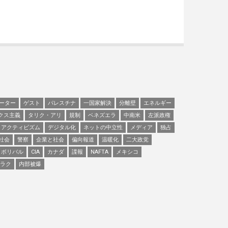
ーター
ゲスト
パレスチナ
一国家解決
分離壁
エネルギー
クス主義
タリク・アリ
規制
ベネズエラ
中南米
左派政権
アクティビズム
デジタル化
ネットの中立性
メディア
独占
社会
警察
企業と社会
偏向報道
温暖化
二大政党
ボリバル
CIA
カナダ
諜報
NAFTA
メキシコ
ラク
内部被爆