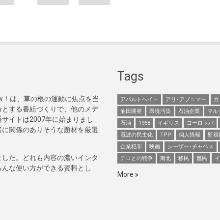
Tags
Now！は、草の根の運動に焦点を当
アパルトヘイト
アリ･アブニマー
カ
命とする番組づくりで、他のメデ
油田開発
環境汚染
石油企業
マル
サイトは2007年に始まりまし
石油
1968
イギリス
ヨーロッパ
者に関係のありそうな題材を厳選
電波の民主化
TPP
個人情報
監視
企業犯罪
映画
シーザー･チャベス
ました。どれも内容の濃いインタ
テロとの戦争
南北
移民
難民
イ
ろんな使い方ができる資料とし
More