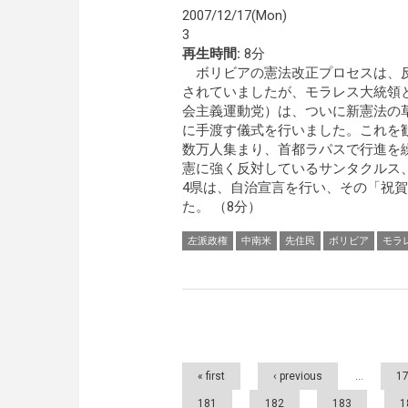
2007/12/17(Mon)
3
再生時間:
8分
ボリビアの憲法改正プロセスは、
されていましたが、モラレス大統領
会主義運動党）は、ついに新憲法の
に手渡す儀式を行いました。これを
数万人集まり、首都ラパスで行進を
憲に強く反対しているサンタクルス
4県は、自治宣言を行い、その「祝
た。 （8分）
左派政権
中南米
先住民
ボリビア
モラ
Pages
« first
‹ previous
…
1
181
182
183
1