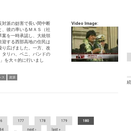
反対派の妨害で長い間中断
Video Image:
と、彼の率いるＭＡＳ（社
草案を一時承認し、大統領
歓迎する西部高地の住民は
繰り広げました。一方、改
、タリハ、ベニ、バンドの
賀」を大々的に行いまし
レス
資源
76
177
178
179
180
84
…
next ›
last »