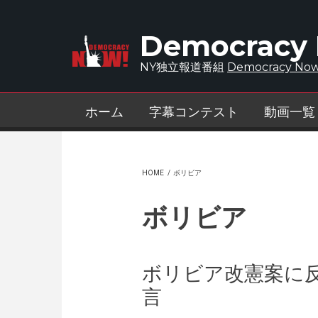
Skip to main content
Democracy
NY独立報道番組
Democracy Now
ホーム
字幕コンテスト
動画一覧
HOME
/
ボリビア
ボリビア
ボリビア改憲案に反
言