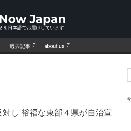
 Now Japan
!
を日本語でお届けしています
過去記事
about us
今
対し 裕福な東部４県が自治宣