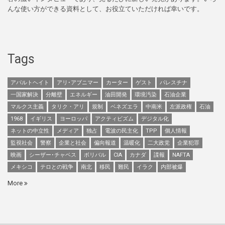
んな使い方ができる資料として、お役立ていただければ幸いです。
Tags
アパルトヘイト
アリ･アブニマー
カーター
ゲスト
パレスチナ
一国家解決
分離壁
エネルギー
油田開発
環境汚染
石油企業
マルクス主義
タリク・アリ
規制
ベネズエラ
中南米
左派政権
石油
1968
イギリス
ヨーロッパ
アクティビズム
デジタル化
ネットの中立性
メディア
独占
電波の民主化
TPP
個人情報
監視社会
警察
企業と社会
偏向報道
温暖化
二大政党
企業犯罪
映画
シーザー･チャベス
ボリバル
CIA
カナダ
諜報
NAFTA
メキシコ
テロとの戦争
南北
移民
難民
イラク
内部被爆
More