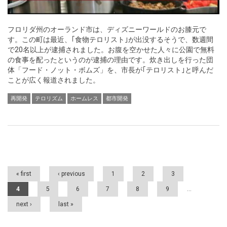
フロリダ州のオーランド市は、ディズニーワールドのお膝元で
す。この町は最近、｢食物テロリスト｣が出没するそうで、数週間
で20名以上が逮捕されました。お腹を空かせた人々に公園で無料
の食事を配ったというのが逮捕の理由です。炊き出しを行った団
体「フード・ノット・ボムズ」を、市長が｢テロリスト｣と呼んだ
ことが広く報道されました。
再開発
テロリズム
ホームレス
都市開発
Pages
« first
‹ previous
1
2
3
4
5
6
7
8
9
…
next ›
last »