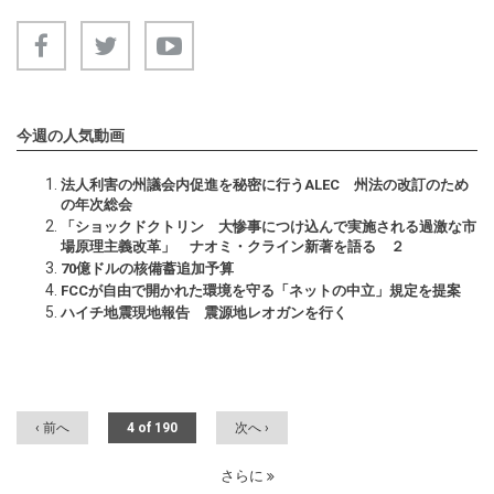
今週の人気動画
法人利害の州議会内促進を秘密に行うALEC 州法の改訂のため
の年次総会
「ショックドクトリン 大惨事につけ込んで実施される過激な市
場原理主義改革」 ナオミ・クライン新著を語る ２
70億ドルの核備蓄追加予算
FCCが自由で開かれた環境を守る「ネットの中立」規定を提案
ハイチ地震現地報告 震源地レオガンを行く
‹ 前へ
4 of 190
次へ ›
さらに