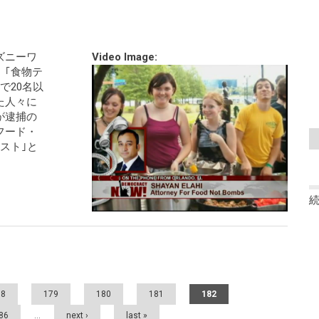
ズニーワ
Video Image:
、｢食物テ
で20名以
た人々に
が逮捕の
フード・
スト｣と
78
179
180
181
182
86
…
next ›
last »