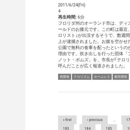
2011/6/24(Fri)
4
再生時間:
6分
フロリダ州のオーランド市は、ディ
ールドのお膝元です。この町は最近
ロリスト｣が出没するそうで、数週間
上が逮捕されました。お腹を空かせ
公園で無料の食事を配ったというの
理由です。炊き出しを行った団体「
ノット・ボムズ」を、市長が｢テロリ
呼んだことが広く報道されました。
再開発
テロリズム
ホームレス
都市開発
Pages
« first
‹ previous
…
1
183
184
185
1