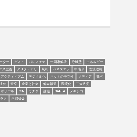
ーター
ゲスト
パレスチナ
一国家解決
分離壁
エネルギー
クス主義
タリク・アリ
規制
ベネズエラ
中南米
左派政権
アクティビズム
デジタル化
ネットの中立性
メディア
独占
社会
警察
企業と社会
偏向報道
温暖化
二大政党
ボリバル
CIA
カナダ
諜報
NAFTA
メキシコ
ラク
内部被爆