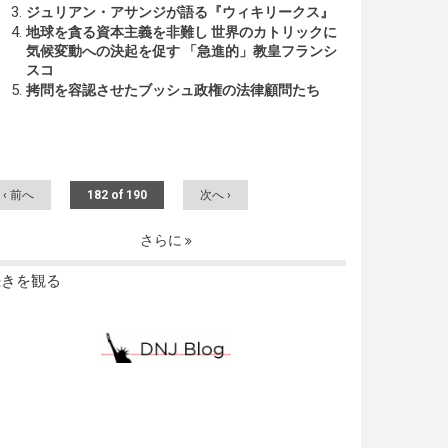
ジュリアン・アサンジが語る『ウィキリークス』
地球を貪る資本主義を非難し 世界のカトリックに
気候変動への決起を促す 「急進的」教皇フランシ
スコ
拷問を容認させたブッシュ政権の法律顧問たち
‹ 前へ
182 of 190
次へ ›
さらに
続きを観る