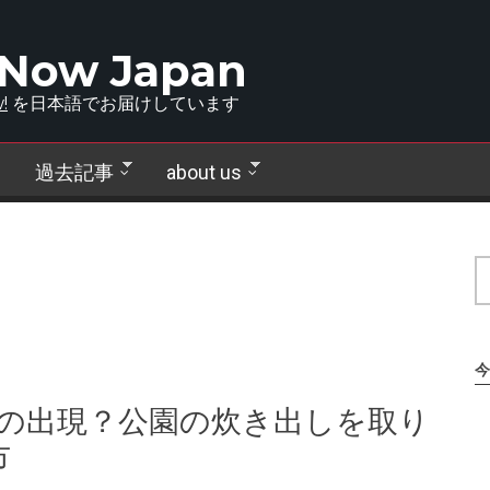
 Now Japan
!
を日本語でお届けしています
過去記事
about us
今
｣の出現？公園の炊き出しを取り
市