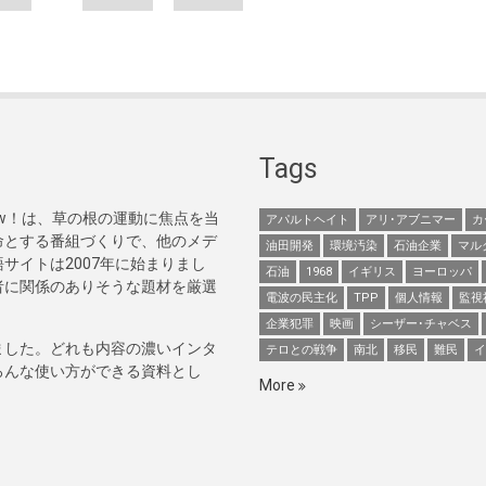
Tags
Now！は、草の根の運動に焦点を当
アパルトヘイト
アリ･アブニマー
カ
命とする番組づくりで、他のメデ
油田開発
環境汚染
石油企業
マル
サイトは2007年に始まりまし
石油
1968
イギリス
ヨーロッパ
者に関係のありそうな題材を厳選
電波の民主化
TPP
個人情報
監視
企業犯罪
映画
シーザー･チャベス
ました。どれも内容の濃いインタ
テロとの戦争
南北
移民
難民
イ
ろんな使い方ができる資料とし
More