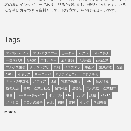
容の濃いインタビューであり、見るたびに新しい発見があります。いろ
んな使い方ができる資料として、お役立ていただければ幸いです。
Tags
アパルトヘイト
アリ･アブニマー
カーター
ゲスト
パレスチナ
一国家解決
分離壁
エネルギー
油田開発
環境汚染
石油企業
マルクス主義
タリク・アリ
規制
ベネズエラ
中南米
左派政権
石油
1968
イギリス
ヨーロッパ
アクティビズム
デジタル化
ネットの中立性
メディア
独占
電波の民主化
TPP
個人情報
監視社会
警察
企業と社会
偏向報道
温暖化
二大政党
企業犯罪
映画
シーザー･チャベス
ボリバル
CIA
カナダ
諜報
NAFTA
メキシコ
テロとの戦争
南北
移民
難民
イラク
内部被爆
More