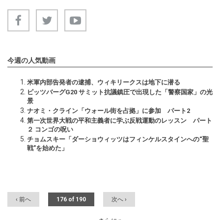
今週の人気動画
米軍内部告発者の逮捕、ウィキリークスは地下に潜る
ピッツバーグG20 サミット抗議鎮圧で出現した「警察国家」の光
景
ナオミ・クライン「ウォール街を占拠」に参加 パート2
第一次世界大戦の平和主義者に学ぶ反戦運動のレッスン パート
２ コンゴの呪い
チョムスキー「ダーショウィッツはフィンケルスタインへの“聖
戦”を始めた」
‹ 前へ
176 of 190
次へ ›