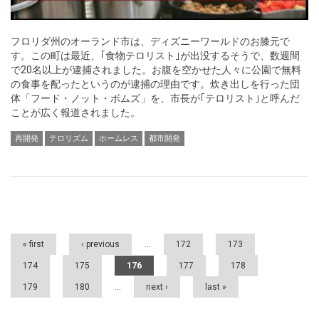
フロリダ州のオーランド市は、ディズニーワールドのお膝元で
す。この町は最近、｢食物テロリスト｣が出没するそうで、数週間
で20名以上が逮捕されました。お腹を空かせた人々に公園で無料
の食事を配ったというのが逮捕の理由です。炊き出しを行った団
体「フード・ノット・ボムズ」を、市長が｢テロリスト｣と呼んだ
ことが広く報道されました。
再開発
テロリズム
ホームレス
都市開発
Pages
« first
‹ previous
…
172
173
174
175
176
177
178
179
180
…
next ›
last »