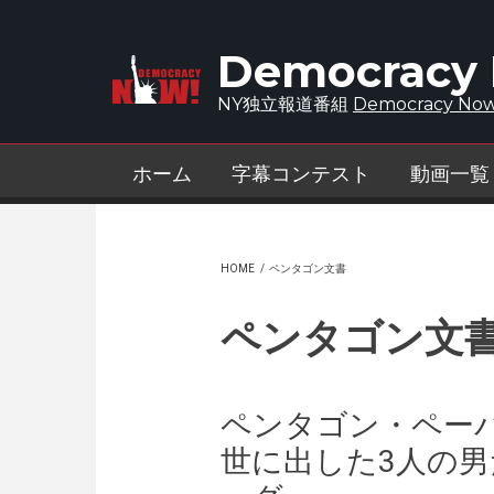
Skip to main content
Democracy
NY独立報道番組
Democracy Now
ホーム
字幕コンテスト
動画一覧
HOME
/
ペンタゴン文書
ペンタゴン文
ペンタゴン・ペー
世に出した3人の男