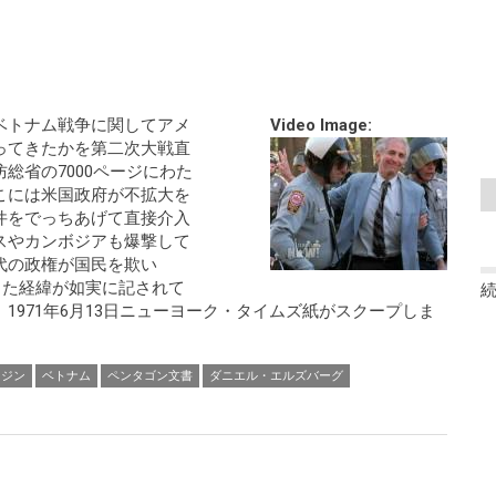
ベトナム戦争に関してアメ
Video Image:
ってきたかを第二次大戦直
総省の7000ページにわた
こには米国政府が不拡大を
件をでっちあげて直接介入
スやカンボジアも爆撃して
代の政権が国民を欺い
った経緯が如実に記されて
1971年6月13日ニューヨーク・タイムズ紙がスクープしま
・ジン
ベトナム
ペンタゴン文書
ダニエル・エルズバーグ