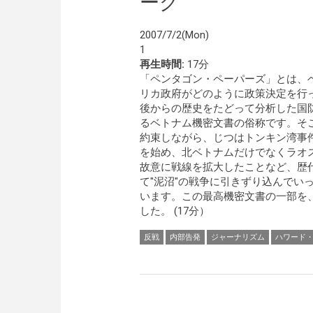
ーグ
2007/7/2(Mon)
1
再生時間:
17分
「ペンタゴン・ペーパーズ」とは、
リカ政府がどのように政策決定を行
後からの歴史をたどって分析した国防
るベトナム機密文書の俗称です。そ
約束しながら、じつはトンキン湾事
を始め、北ベトナムだけでなくラオ
故意に戦線を拡大したことなど、歴
て"泥沼"の戦争に引きずり込んでい
います。この最高機密文書の一部を、
した。 (17分）
反戦
内部告発
ジャーナリズム
ハワード