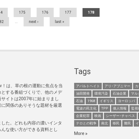
74
175
176
177
178
82
…
next ›
last »
Tags
Now！は、草の根の運動に焦点を当
アパルトヘイト
アリ･アブニマー
カ
命とする番組づくりで、他のメデ
油田開発
環境汚染
石油企業
マル
サイトは2007年に始まりまし
石油
1968
イギリス
ヨーロッパ
者に関係のありそうな題材を厳選
電波の民主化
TPP
個人情報
監視
企業犯罪
映画
シーザー･チャベス
ました。どれも内容の濃いインタ
テロとの戦争
南北
移民
難民
イ
ろんな使い方ができる資料とし
More