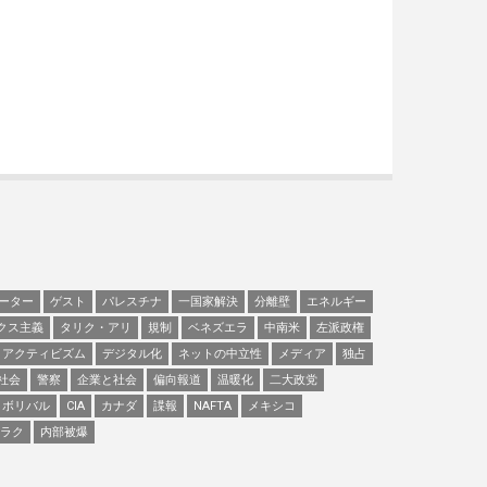
ーター
ゲスト
パレスチナ
一国家解決
分離壁
エネルギー
クス主義
タリク・アリ
規制
ベネズエラ
中南米
左派政権
アクティビズム
デジタル化
ネットの中立性
メディア
独占
社会
警察
企業と社会
偏向報道
温暖化
二大政党
ボリバル
CIA
カナダ
諜報
NAFTA
メキシコ
ラク
内部被爆