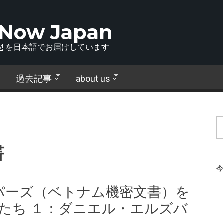
 Now Japan
!
を日本語でお届けしています
過去記事
about us
書
今
パーズ（ベトナム機密文書）を
たち １：ダニエル・エルズバ