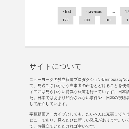
Pages
« first
‹ previous
…
1
179
180
181
1
サイトについて
ニューヨークの独立報道プロダクションDemocracy
て、見過ごされがちな当事者の声をとどけることを使
ィアには見られない特異な報道を行っています。日本語
た。日本ではあまり紹介されない事件や、日本の視聴
して紹介しています。
字幕動画アーカイブとしても、たいへんに充実してき
ビューであり、見るたびに新しい発見があります。い
て、お役立ていただければ幸いです。