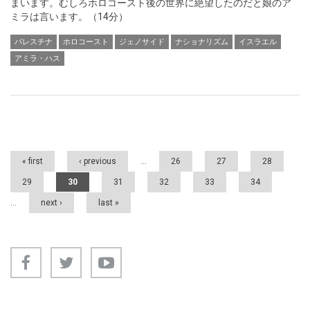
まいます。むしろホロコースト後の世界に絶望したのだと娘のア
ミラは言います。（14分）
パレスチナ
ホロコースト
ジェノサイド
ナショナリズム
イスラエル
アミラ・ハス
Pages
« first
‹ previous
…
26
27
28
29
30
31
32
33
34
…
next ›
last »