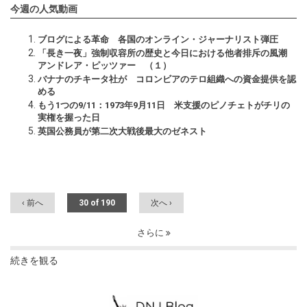
今週の人気動画
ブログによる革命 各国のオンライン・ジャーナリスト弾圧
「長き一夜」強制収容所の歴史と今日における他者排斥の風潮
アンドレア・ピッツァー （１）
バナナのチキータ社が コロンビアのテロ組織への資金提供を認
める
もう1つの9/11：1973年9月11日 米支援のピノチェトがチリの
実権を握った日
英国公務員が第二次大戦後最大のゼネスト
‹ 前へ
30 of 190
次へ ›
さらに
続きを観る