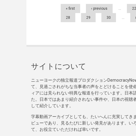
Pages
« first
‹ previous
…
2
28
29
30
…
サイトについて
ニューヨークの独立報道プロダクションDemocracy
て、見過ごされがちな当事者の声をとどけることを使
ィアには見られない特異な報道を行っています。日本語
た。日本ではあまり紹介されない事件や、日本の視聴
して紹介しています。
字幕動画アーカイブとしても、たいへんに充実してき
ビューであり、見るたびに新しい発見があります。い
て、お役立ていただければ幸いです。