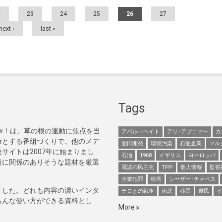
2
23
24
25
26
27
next ›
last »
Tags
Now！は、草の根の運動に焦点を当
アパルトヘイト
アリ･アブニマー
カ
命とする番組づくりで、他のメデ
油田開発
環境汚染
石油企業
マル
サイトは2007年に始まりまし
石油
1968
イギリス
ヨーロッパ
者に関係のありそうな題材を厳選
電波の民主化
TPP
個人情報
監視
企業犯罪
映画
シーザー･チャベス
ました。どれも内容の濃いインタ
テロとの戦争
南北
移民
難民
イ
ろんな使い方ができる資料とし
More