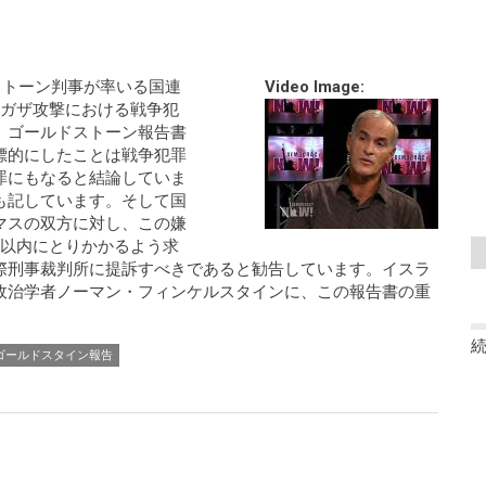
ドストーン判事が率いる国連
Video Image:
るガザ攻撃における戦争犯
。ゴールドストーン報告書
標的にしたことは戦争犯罪
罪にもなると結論していま
も記しています。そして国
マスの双方に対し、この嫌
月以内にとりかかるよう求
際刑事裁判所に提訴すべきであると勧告しています。イスラ
政治学者ノーマン・フィンケルスタインに、この報告書の重
ゴールドスタイン報告