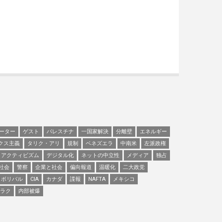
ーター
ゲスト
パレスチナ
一国家解決
分離壁
エネルギー
クス主義
タリク・アリ
規制
ベネズエラ
中南米
左派政権
アクティビズム
デジタル化
ネットの中立性
メディア
独占
社会
警察
企業と社会
偏向報道
温暖化
二大政党
ボリバル
CIA
カナダ
諜報
NAFTA
メキシコ
ラク
内部被爆