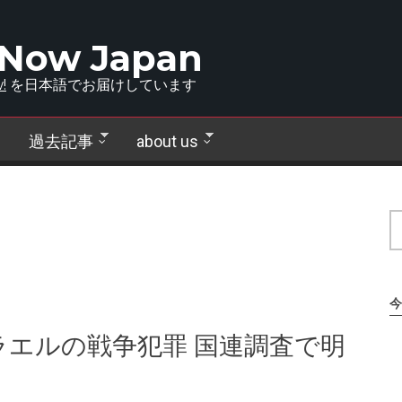
 Now Japan
!
を日本語でお届けしています
過去記事
about us
今
エルの戦争犯罪 国連調査で明