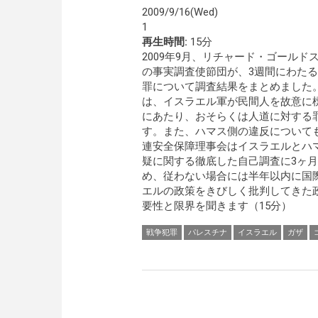
2009/9/16(Wed)
1
再生時間:
15分
2009年9月、リチャード・ゴール
の事実調査使節団が、3週間にわた
罪について調査結果をまとめました
は、イスラエル軍が民間人を故意に
にあたり、おそらくは人道に対する
す。また、ハマス側の違反について
連安全保障理事会はイスラエルとハ
疑に関する徹底した自己調査に3ヶ
め、従わない場合には半年以内に国
エルの政策をきびしく批判してきた
要性と限界を聞きます（15分）
戦争犯罪
パレスチナ
イスラエル
ガザ