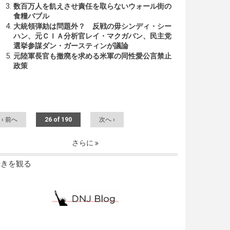
数百万人を飢えさせ責任を取らないウォール街の
食糧バブル
大統領弾劾は問題外？ 反戦の毋シンディ・シー
ハン、元ＣＩＡ分析官レイ・マクガバン、民主党
選挙参謀ダン・ガースティンが議論
元陸軍長官も撤廃を求める米軍の同性愛公言禁止
政策
‹ 前へ
26 of 190
次へ ›
さらに
続きを観る