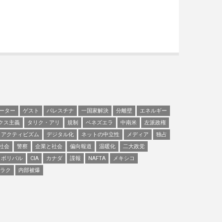
ーター
ゲスト
パレスチナ
一国家解決
分離壁
エネルギー
クス主義
タリク・アリ
規制
ベネズエラ
中南米
左派政権
アクティビズム
デジタル化
ネットの中立性
メディア
独占
社会
警察
企業と社会
偏向報道
温暖化
二大政党
ボリバル
CIA
カナダ
諜報
NAFTA
メキシコ
ラク
内部被爆