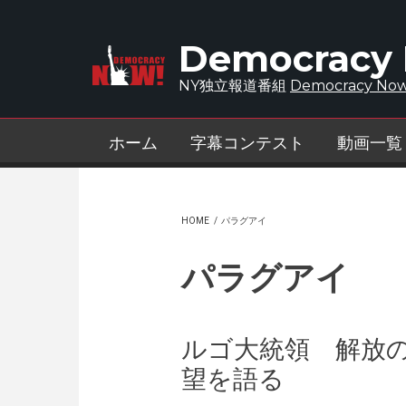
Skip to main content
Democracy
NY独立報道番組
Democracy Now
ホーム
字幕コンテスト
動画一覧
HOME
/
パラグアイ
パラグアイ
ルゴ大統領 解放
望を語る