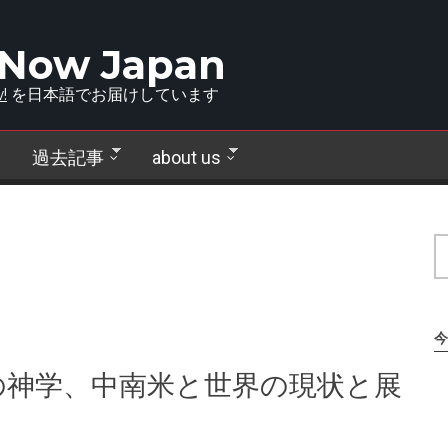
 Now Japan
!
を日本語でお届けしています
過去記事
about us
今
の神学、中南米と世界の現状と展