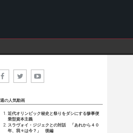
週の人気動画
近代オリンピック秘史と祭りをダシにする惨事便
乗型資本主義
スラヴォイ・ジジェクとの対話 「あれから４０
年、我々は今？」 後編