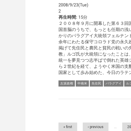
2008/9/23(Tue)
2
再生時間:
15分
２００８年９月に開幕した第６３回
国首脳のうちで、もっとも任期の浅
かりのパラグアイ大統領フェルナン
余年にわたる保守コロラド党の永久
掲げて先住民と農民と貧民の戦いの
教」ルゴ氏が大統領になったことは
統一を夢見つつ志半ばで倒れた英雄
ら２世紀を経て、ようやく米国の支
国家として歩み始めた、今日のラテ
左派政権
中南米
先住民
パラグアイ
ル
Pages
« first
‹ previous
…
2