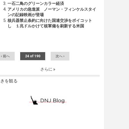
一石二鳥のグリーンカラー経済
アメリカの急進派 ノーマン・フィンケルスタイ
ンの記録映画が登場
核兵器禁止条約に向けた国連交渉をボイコット
し １兆ドルかけて核軍備を刷新する米国
‹ 前へ
24 of 190
次へ ›
さらに
続きを観る