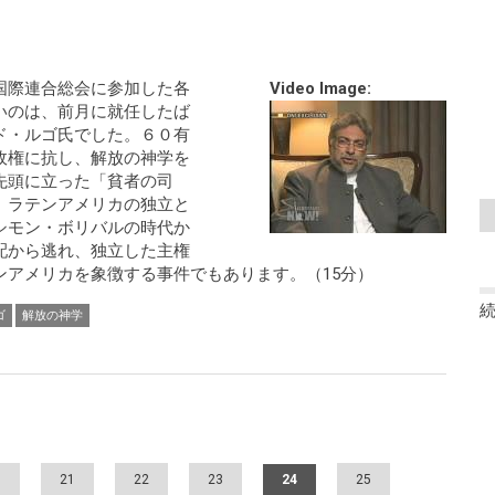
国際連合総会に参加した各
Video Image:
いのは、前月に就任したば
ド・ルゴ氏でした。６０有
政権に抗し、解放の神学を
先頭に立った「貧者の司
、ラテンアメリカの独立と
シモン・ボリバルの時代か
配から逃れ、独立した主権
ンアメリカを象徴する事件でもあります。（15分）
ゴ
解放の神学
0
21
22
23
24
25