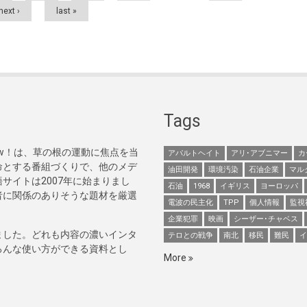
next ›
last »
Tags
Now！は、草の根の運動に焦点を当
アパルトヘイト
アリ･アブニマー
カ
命とする番組づくりで、他のメデ
油田開発
環境汚染
石油企業
マル
サイトは2007年に始まりまし
石油
1968
イギリス
ヨーロッパ
者に関係のありそうな題材を厳選
電波の民主化
TPP
個人情報
監視
企業犯罪
映画
シーザー･チャベス
ました。どれも内容の濃いインタ
テロとの戦争
南北
移民
難民
イ
ろんな使い方ができる資料とし
More