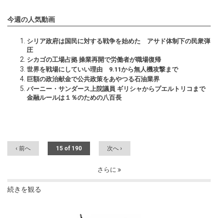
今週の人気動画
シリア政府は国民に対する戦争を始めた アサド体制下の民衆弾
圧
シカゴの工場占拠 操業再開で労働者が職場復帰
世界を戦場にしていい理由 9.11から無人機攻撃まで
巨額の政治献金で公共政策をあやつる石油業界
バーニー・サンダース上院議員 ギリシャからプエルトリコまで
金融ルールは１％のための八百長
‹ 前へ
15 of 190
次へ ›
さらに
続きを観る