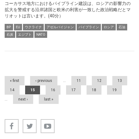
コーカサス地方におけるパイプライン建設は、ロシアの影響力の
拡大を警戒する沿岸諸国と欧米の利害が一致した政治戦略だとマ
リオットは言います。(40分）
BP
EU
ウクライナ
アゼルバイジャン
パイプライン
ロシア
石油
石炭
エジプト
NATO
Pages
« first
‹ previous
…
11
12
13
14
15
16
17
18
19
…
next ›
last »