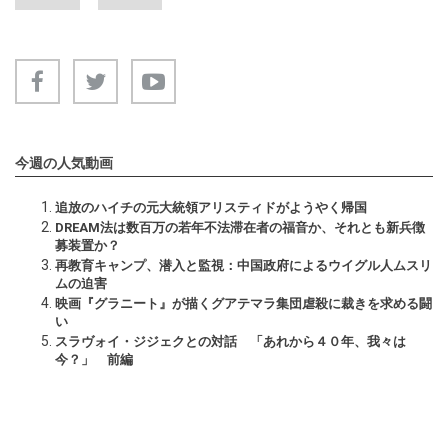
今週の人気動画
追放のハイチの元大統領アリスティドがようやく帰国
DREAM法は数百万の若年不法滞在者の福音か、それとも新兵徴
募装置か？
再教育キャンプ、潜入と監視：中国政府によるウイグル人ムスリ
ムの迫害
映画『グラニート』が描くグアテマラ集団虐殺に裁きを求める闘
い
スラヴォイ・ジジェクとの対話 「あれから４０年、我々は
今？」 前編