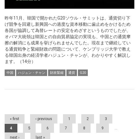
昨年11月、韓国で開かれたG20ソウル・サミットは、通貨切り下
げ競争を回避し新興国への過度な資本移動に歯止めをかけるため
各国が協調して為替レートの安定をめざすというものでしたが、
オバマ大統領は韓国との自由貿易協定の実現も、中国との通貨摩
擦の解消にも成果を挙げられませんでした。現在まで継続してい
る通貨戦争と緊縮財政の問題について、ケンブリッジ大学で教え
る韓国出身の経済学者ハジュン・チャンが、わかりやすく解説し
ます。（14分）
中国
ハジュン・チャン
財政緊縮
通貨
G20
Pages
« first
‹ previous
1
2
3
4
5
6
7
8
9
…
next ›
last »