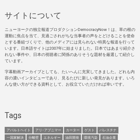
サイトについて
ニューヨークの独立報道プロダクションDemocracyNow！は、草の根の
運動に焦点を当て、見過ごされがちな当事者の声をとどけることを使命
とする番組づくりで、他のメディアには見られない特異な報道を行って
います。日本語サイトは2007年に始まりました。日本ではあまり紹介さ
れない事件や、日本の視聴者に関係のありそうな題材を厳選して紹介し
ています。
字幕動画アーカイブとしても、たいへんに充実してきました。どれも内
容の濃いインタビューであり、見るたびに新しい発見があります。いろ
んな使い方ができる資料として、お役立ていただければ幸いです。
Tags
アパルトヘイト
アリ･アブニマー
カーター
ゲスト
パレスチナ
一国家解決
分離壁
エネルギー
油田開発
環境汚染
石油企業