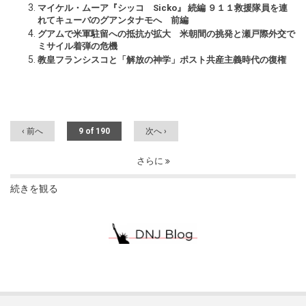
マイケル・ムーア『シッコ Sicko』 続編 ９１１救援隊員を連
れてキューバのグアンタナモへ 前編
グアムで米軍駐留への抵抗が拡大 米朝間の挑発と瀬戸際外交で
ミサイル着弾の危機
教皇フランシスコと「解放の神学」ポスト共産主義時代の復権
‹ 前へ
9 of 190
次へ ›
さらに
続きを観る