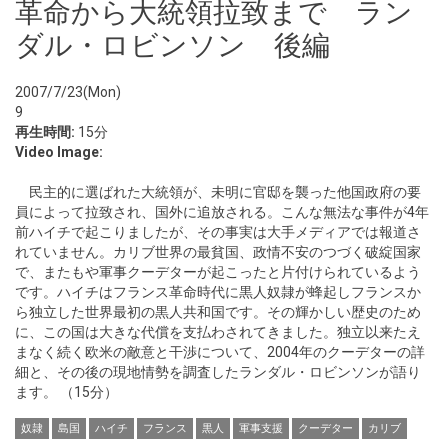
革命から大統領拉致まで ラン
ダル・ロビンソン 後編
2007/7/23(Mon)
9
再生時間:
15分
Video Image:
民主的に選ばれた大統領が、未明に官邸を襲った他国政府の要
員によって拉致され、国外に追放される。こんな無法な事件が4年
前ハイチで起こりましたが、その事実は大手メディアでは報道さ
れていません。カリブ世界の最貧国、政情不安のつづく破綻国家
で、またもや軍事クーデターが起こったと片付けられているよう
です。ハイチはフランス革命時代に黒人奴隷が蜂起しフランスか
ら独立した世界最初の黒人共和国です。その輝かしい歴史のため
に、この国は大きな代償を支払わされてきました。独立以来たえ
まなく続く欧米の敵意と干渉について、2004年のクーデターの詳
細と、その後の現地情勢を調査したランダル・ロビンソンが語り
ます。 （15分）
奴隷
島国
ハイチ
フランス
黒人
軍事支援
クーデター
カリブ