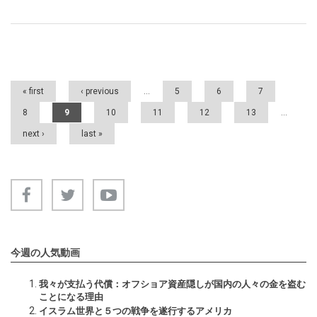
Pages
« first
‹ previous
…
5
6
7
8
9
10
11
12
13
…
next ›
last »
今週の人気動画
我々が支払う代償：オフショア資産隠しが国内の人々の金を盗む
ことになる理由
イスラム世界と５つの戦争を遂行するアメリカ