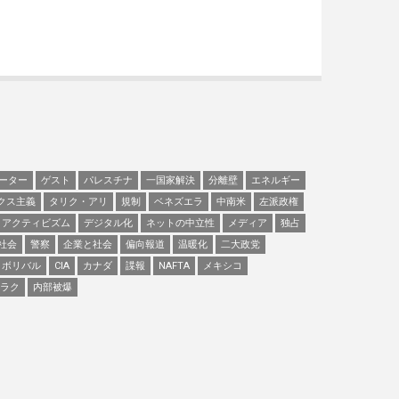
ーター
ゲスト
パレスチナ
一国家解決
分離壁
エネルギー
クス主義
タリク・アリ
規制
ベネズエラ
中南米
左派政権
アクティビズム
デジタル化
ネットの中立性
メディア
独占
社会
警察
企業と社会
偏向報道
温暖化
二大政党
ボリバル
CIA
カナダ
諜報
NAFTA
メキシコ
ラク
内部被爆