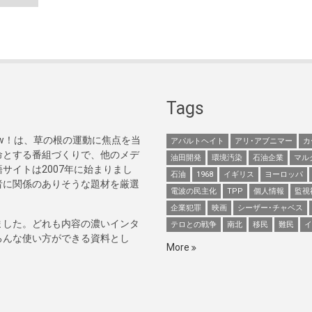
Tags
Now！は、草の根の運動に焦点を当
アパルトヘイト
アリ･アブニマー
カ
命とする番組づくりで、他のメデ
油田開発
環境汚染
石油企業
マル
サイトは2007年に始まりまし
石油
1968
イギリス
ヨーロッパ
者に関係のありそうな題材を厳選
電波の民主化
TPP
個人情報
監視
企業犯罪
映画
シーザー･チャベス
ました。どれも内容の濃いインタ
テロとの戦争
南北
移民
難民
イ
ろんな使い方ができる資料とし
More