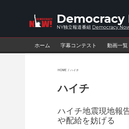
Skip to main content
Democracy
NY独立報道番組
Democracy Now
ホーム
字幕コンテスト
動画一覧
HOME
/
ハイチ
ハイチ
ハイチ地震現地報告
や配給を妨げる