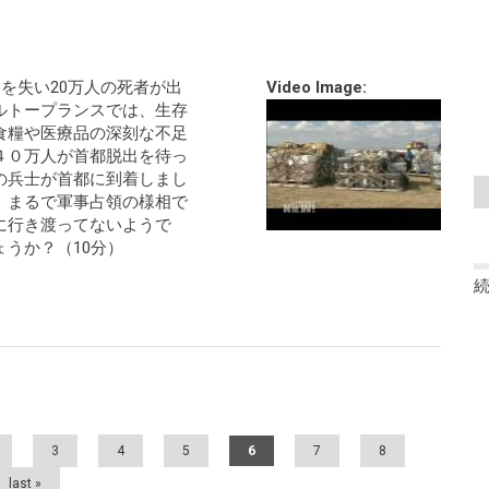
家を失い20万人の死者が出
Video Image:
ルトープランスでは、生存
食糧や医療品の深刻な不足
４０万人が首都脱出を待っ
の兵士が首都に到着しまし
、まるで軍事占領の様相で
に行き渡ってないようで
うか？（10分）
3
4
5
6
7
8
last »