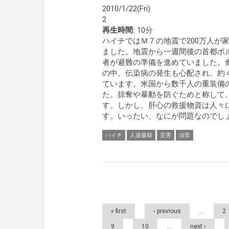
2010/1/22(Fri)
2
再生時間:
10分
ハイチではＭ７の地震で200万人が
ました。地震から一週間後の首都ポ
者が避難の準備を進めていました。
の中、伝染病の発生も心配され、約
ています。米国から数千人の重装備
た。掠奪や暴動を防ぐためと称して
す。しかし、肝心の救援物資は人々
す。いったい、なにが問題なのでしょ
ハイチ
人道援助
災害
治安
Pages
« first
‹ previous
…
2
9
10
…
next ›