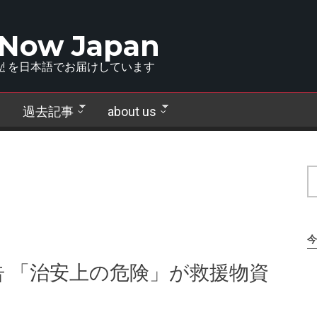
 Now Japan
!
を日本語でお届けしています
過去記事
about us
今
 「治安上の危険」が救援物資