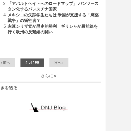
「アパルトヘイトへのロードマップ」 バンツース
タン化するパレスチナ国家
メキシコの失踪学生たちは 米国が支援する「麻薬
戦争」の犠牲者？
左派シリザ党が歴史的勝利 ギリシャが最前線を
行く欧州の反緊縮の闘い
‹ 前へ
4 of 190
次へ ›
さらに
続きを観る