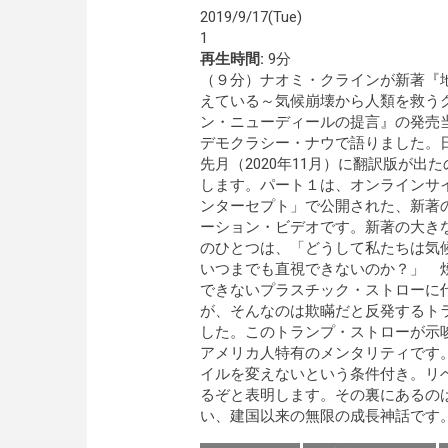
2019/9/17(Tue)
1
再生時間:
9分
（９分）ナオミ・クラインが新著『
えている～気候崩壊から人類を救う
ン・ニューディールの提言』の発売
デモクラシー・ナウで語りました。
先月（2020年11月）に翻訳版が出
します。パート１は、オンラインサ
ンターセプト」で公開された、新著
ーション・ビデオです。新著の大き
のひとつは、「どうして私たちは気
いつまでも直視できないのか？」 
できないプラスチック・ストローに
が、そんなのは欺瞞だと反発するト
した。このトランプ・ストローが示
アメリカ人特有のメンタリティです
イルを変えないという条件付き。リ
るぞと表明します。その裏にあるの
い、建国以来の無限の成長神話です