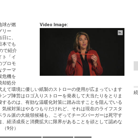
地球が燃
Video Image:
グリー
当日に、
日本でも
たので紹介
イト「イ
のプロモ
なテーマ
候危機を
焼却処分
代えて環境に優しい紙製のストローの使用が広まっています
ランプ陣営はロゴ入りストローを発表して大当たりをとりま
唆するのは、有効な温暖化対策に踏み出すことを阻んでいる
。気候対策はやるつもりだけれど、それは現在のライフスタ
ベラル派の大統領候補も、こぞってチーズバーガーは死守す
は、経済成長と消費拡大に限界があることを頑として認めな
。（9分）