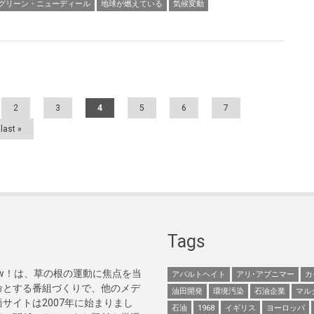
グリーン・ニューディール
地球が燃えている
気候変動
2
3
4
5
6
7
last »
Tags
Now！は、草の根の運動に焦点を当
アパルトヘイト
アリ･アブニマー
カ
命とする番組づくりで、他のメデ
油田開発
環境汚染
石油企業
マル
サイトは2007年に始まりまし
石油
1968
イギリス
ヨーロッパ