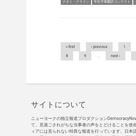
ナオミ・クライン
学生字幕翻訳コンテスト
Pages
« first
‹ previous
1
8
9
…
next ›
サイトについて
ニューヨークの独立報道プロダクションDemocracy
て、見過ごされがちな当事者の声をとどけることを使
ィアには見られない特異な報道を行っています。日本語