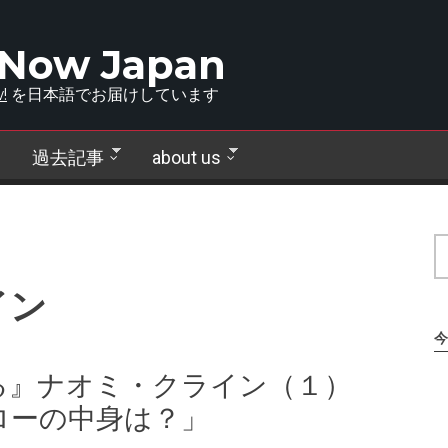
 Now Japan
!
を日本語でお届けしています
過去記事
about us
イン
今
る』ナオミ・クライン（１）
ローの中身は？」