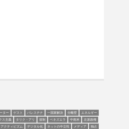
ーター
ゲスト
パレスチナ
一国家解決
分離壁
エネルギー
クス主義
タリク・アリ
規制
ベネズエラ
中南米
左派政権
アクティビズム
デジタル化
ネットの中立性
メディア
独占