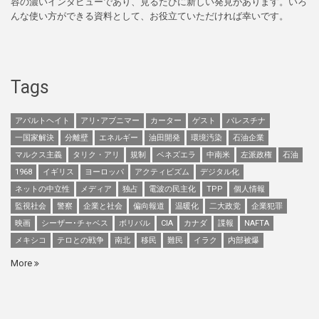
容の濃いインタビューであり、見るたびに新しい発見があります。いろ
んな使い方ができる資料として、お役立ていただければ幸いです。
Tags
アパルトヘイト
アリ･アブニマー
カーター
ゲスト
パレスチナ
一国家解決
分離壁
エネルギー
油田開発
環境汚染
石油企業
マルクス主義
タリク・アリ
規制
ベネズエラ
中南米
左派政権
石油
1968
イギリス
ヨーロッパ
アクティビズム
デジタル化
ネットの中立性
メディア
独占
電波の民主化
TPP
個人情報
監視社会
警察
企業と社会
偏向報道
温暖化
二大政党
企業犯罪
映画
シーザー･チャベス
ボリバル
CIA
カナダ
諜報
NAFTA
メキシコ
テロとの戦争
南北
移民
難民
イラク
内部被爆
More