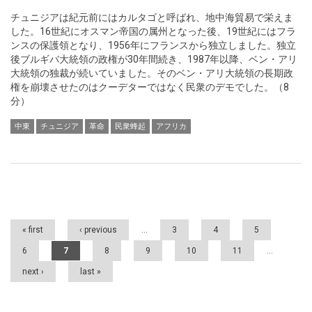
チュニジアは紀元前にはカルタゴと呼ばれ、地中海貿易で栄えま
した。16世紀にオスマン帝国の属州となった後、19世紀にはフラ
ンスの保護領となり、1956年にフランスから独立しました。独立
後ブルギバ大統領の政権が30年間続き、1987年以降、ベン・アリ
大統領の独裁が続いていました。そのベン・アリ大統領の長期政
権を崩壊させたのはクーデターではなく民衆のデモでした。（8
分）
中東
チュニジア
革命
民衆蜂起
アフリカ
Pages
« first
‹ previous
…
3
4
5
6
7
8
9
10
11
…
next ›
last »