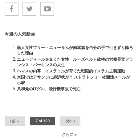
今週の人気動画
黒人女性ブリー・ニューサムが南軍旗を自分の手で引きずり降ろ
した理由
ニューディールを支えた女性 ルーズベルト政権の労働長官フラ
ンシス・パーキンスの人生
ハマスの内幕 イスラエルが育てた戦闘的イスラム主義運動
米国ではアサンジに起訴状が？ ストラトフォー社漏洩メールが
示唆
共和党のITグル、飛行機事故で死亡
‹ 前へ
7 of 190
次へ ›
さらに