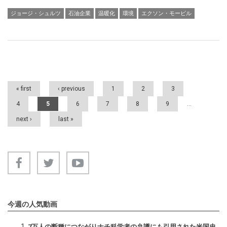
ジョージ・シュルツ
石油企業
温暖化
環境
エクソン・モービル
Pages
« first
‹ previous
1
2
3
4
5
6
7
8
9
…
next ›
last »
今週の人気動画
7万人の断種につながりナチ科学者の弁護にも引用された米国史