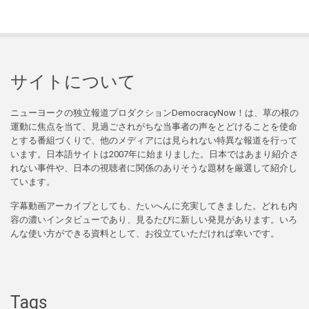
サイトについて
ニューヨークの独立報道プロダクションDemocracyNow！は、草の根の
運動に焦点を当て、見過ごされがちな当事者の声をとどけることを使命
とする番組づくりで、他のメディアには見られない特異な報道を行って
います。日本語サイトは2007年に始まりました。日本ではあまり紹介さ
れない事件や、日本の視聴者に関係のありそうな題材を厳選して紹介し
ています。
字幕動画アーカイブとしても、たいへんに充実してきました。どれも内
容の濃いインタビューであり、見るたびに新しい発見があります。いろ
んな使い方ができる資料として、お役立ていただければ幸いです。
Tags