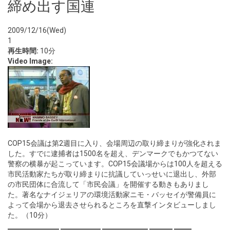
締め出す国連
2009/12/16(Wed)
1
再生時間:
10分
Video Image:
COP15会議は第2週目に入り、会場周辺の取り締まりが強化されま
した。すでに逮捕者は1500名を超え、デンマークでもかつてない
警察の横暴が起こっています。COP15会議場からは100人を超える
市民活動家たちが取り締まりに抗議していっせいに退出し、外部
の市民団体に合流して「市民会議」を開催する動きもありまし
た。著名なナイジェリアの環境活動家ニモ・バッセイが警備員に
よって会場から退去させられるところを直撃インタビューしまし
た。（10分）