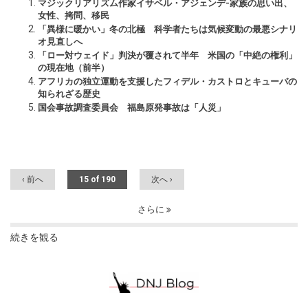
マジックリアリズム作家イサベル・アジェンデ-家族の思い出、
女性、拷問、移民
「異様に暖かい」冬の北極 科学者たちは気候変動の最悪シナリ
オ見直しへ
「ロー対ウェイド」判決が覆されて半年 米国の「中絶の権利」
の現在地（前半）
アフリカの独立運動を支援したフィデル・カストロとキューバの
知られざる歴史
国会事故調査委員会 福島原発事故は「人災」
‹ 前へ
15 of 190
次へ ›
さらに
続きを観る