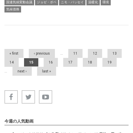
国連気候変動会議
ジョゼ・ボベ
ニモ・バッセイ
温暖化
環境
気候債務
Pages
« first
‹ previous
…
11
12
13
14
15
16
17
18
19
…
next ›
last »
今週の人気動画