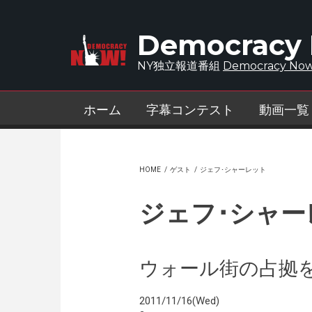
Skip to main content
Democracy
NY独立報道番組
Democracy Now
ホーム
字幕コンテスト
動画一覧
HOME
/
ゲスト
/
ジェフ･シャーレット
ジェフ･シャー
ウォール街の占拠
2011/11/16(Wed)