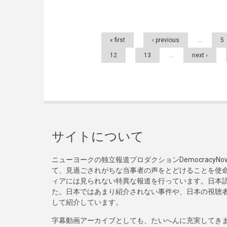
Pages
« first
‹ previous
…
5
12
13
…
next ›
サイトについて
ニューヨークの独立報道プロダクションDemocracy
て、見過ごされがちな当事者の声をとどけることを使
ィアには見られない特異な報道を行っています。日本語
た。日本ではあまり紹介されない事件や、日本の視聴
して紹介しています。
字幕動画アーカイブとしても、たいへんに充実してき