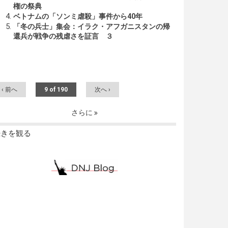
権の祭典
ベトナムの「ソンミ虐殺」事件から40年
「冬の兵士」集会：イラク・アフガニスタンの帰
還兵が戦争の残虐さを証言 ３
‹ 前へ
9 of 190
次へ ›
さらに
続きを観る