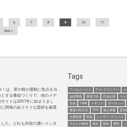
6
7
8
9
10
11
last »
Tags
Now！は、草の根の運動に焦点を当
アパルトヘイト
アリ･アブニマー
カ
命とする番組づくりで、他のメデ
油田開発
環境汚染
石油企業
マル
サイトは2007年に始まりまし
石油
1968
イギリス
ヨーロッパ
者に関係のありそうな題材を厳選
電波の民主化
TPP
個人情報
監視
企業犯罪
映画
シーザー･チャベス
ました。どれも内容の濃いインタ
テロとの戦争
南北
移民
難民
イ