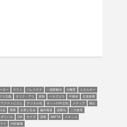
ーター
ゲスト
パレスチナ
一国家解決
分離壁
エネルギー
クス主義
タリク・アリ
規制
ベネズエラ
中南米
左派政権
アクティビズム
デジタル化
ネットの中立性
メディア
独占
社会
警察
企業と社会
偏向報道
温暖化
二大政党
ボリバル
CIA
カナダ
諜報
NAFTA
メキシコ
ラク
内部被爆