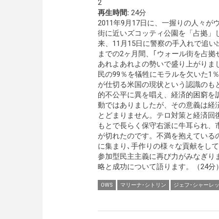
2
再生時間:
24分
2011年9月17日に、一握りの人々が
街に近いズコッティ公園を「占拠」
来、11月15日に警察の手入れで追い
までの2ヶ月間、｢ウォール街を占拠
あれよあれよの勢いで盛り上がりま
民の99％を犠牲にモラルを欠いた1
が仕切る米国の現状という認識のも
的不公平に異を唱え、経済的困窮を
動ではありましたが、その意義は経
とどまりません。テロ対策と経済回
もとで長らく保守右派に牛耳られ、
が切れたのです。不満を抱えている
に集まり､手作りの様々な貢献をし
参加型民主主義に再び力がみなぎり
略と成功について語ります。（24分
OWS
マリーナ･シトリン
ジェフ･シャーレ