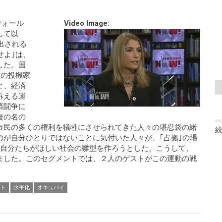
ウォール
Video Image:
して以
出される
せよ｣は、
した。国
％の投機家
と、経済
訴える運
済闘争に
復の名の
市民の多くの権利を犠牲にさせられてきた人々の堪忍袋の緒
のが自分ひとりではないことに気付いた人々が、｢占拠｣の場
て自分たちがほしい社会の雛型を作ろうとした。こうして、
ました。このセグメントでは、２人のゲストがこの運動の戦
）
ット
水平化
オキュパイ