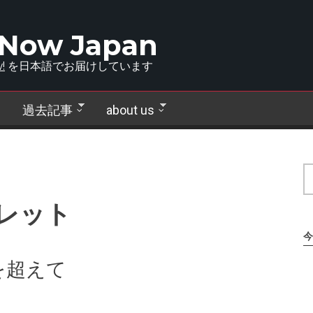
 Now Japan
!
を日本語でお届けしています
過去記事
about us
レット
今
を超えて