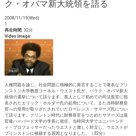
ク・オバマ新大統領を語る
2008/11/19(Wed)
1
再生時間:
32分
Video Image:
人種問題を論じ、社会問題に積極的に発言することで著名なプリ
ンストン大学教授コーネル・ウエスト氏が、バラク・オバマ新大
統領の選挙について語ります。黒人として初めての司法長官に指
名されたエリック・ホルダー氏の起用について、また当時財務長
官への登用が取りざたされていたローレンス・サマーズ氏につい
て語ります。クリントン時代に財務長官をつとめたサマーズは退
官後ハーバード大学の学長に就任、当時同大学でユニバーシテ
ィ・プロフェッサーだったウエストと激しく対立し、ウエストが
プリンストンに移籍する原因となりました。（32分）