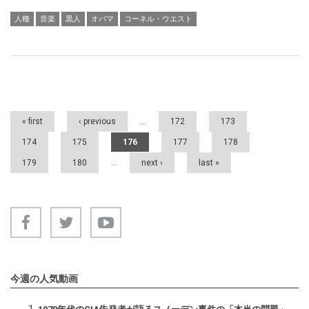
人種
音楽
黒人
オバマ
コーネル・ウエスト
Pages
« first
‹ previous
…
172
173
174
175
176
177
178
179
180
…
next ›
last »
今週の人気動画