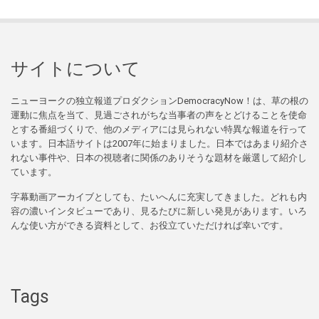
サイトについて
ニューヨークの独立報道プロダクションDemocracyNow！は、草の根の
運動に焦点を当て、見過ごされがちな当事者の声をとどけることを使命
とする番組づくりで、他のメディアには見られない特異な報道を行って
います。日本語サイトは2007年に始まりました。日本ではあまり紹介さ
れない事件や、日本の視聴者に関係のありそうな題材を厳選して紹介し
ています。
字幕動画アーカイブとしても、たいへんに充実してきました。どれも内
容の濃いインタビューであり、見るたびに新しい発見があります。いろ
んな使い方ができる資料として、お役立ていただければ幸いです。
Tags