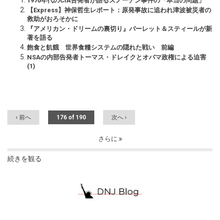
1970年代のCIA告発者が語るスノーデン事件の「本当の問題」
【Express】神保哲生レポート：原発事故に追われ津波被災者の
救助がおろそかに
『アメリカン・ドリームの裏切り』バーレット＆スティールが新
著を語る
飽食と飢餓 世界食糧システムの隠れた戦い 前編
NSAの内部告発者トーマス・ドレイクとオバマ政権による迫害
(1)
‹ 前へ
176 of 190
次へ ›
さらに
続きを観る