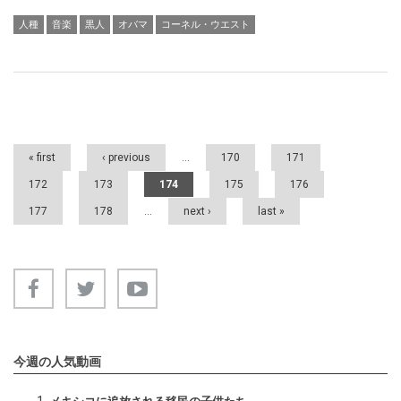
人種
音楽
黒人
オバマ
コーネル・ウエスト
Pages
« first
‹ previous
…
170
171
172
173
174
175
176
177
178
…
next ›
last »
今週の人気動画