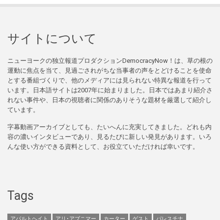
サイトについて
ニューヨークの独立報道プロダクションDemocracyNow！は、草の根の
運動に焦点を当て、見過ごされがちな当事者の声をとどけることを使命
とする番組づくりで、他のメディアには見られない特異な報道を行って
います。日本語サイトは2007年に始まりました。日本ではあまり紹介さ
れない事件や、日本の視聴者に関係のありそうな題材を厳選して紹介し
ています。
字幕動画アーカイブとしても、たいへんに充実してきました。どれも内
容の濃いインタビューであり、見るたびに新しい発見があります。いろ
んな使い方ができる資料として、お役立ていただければ幸いです。
Tags
アパルトヘイト
アリ･アブニマー
カーター
ゲスト
パレスチナ