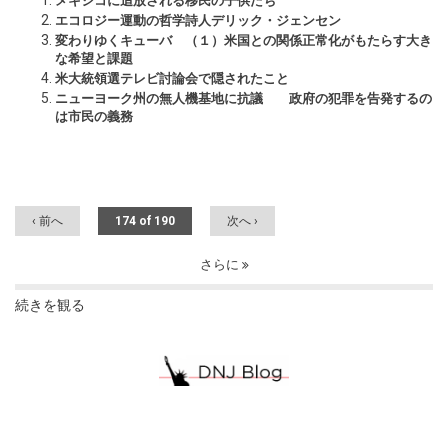
メキシコに追放される移民の子供たち
エコロジー運動の哲学詩人デリック・ジェンセン
変わりゆくキューバ （１）米国との関係正常化がもたらす大き
な希望と課題
米大統領選テレビ討論会で隠されたこと
ニューヨーク州の無人機基地に抗議 政府の犯罪を告発するの
は市民の義務
‹ 前へ
174 of 190
次へ ›
さらに
続きを観る