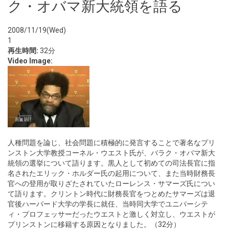
ク・オバマ新大統領を語る
2008/11/19(Wed)
1
再生時間:
32分
Video Image:
人種問題を論じ、社会問題に積極的に発言することで著名なプリ
ンストン大学教授コーネル・ウエスト氏が、バラク・オバマ新大
統領の選挙について語ります。黒人として初めての司法長官に指
名されたエリック・ホルダー氏の起用について、また当時財務長
官への登用が取りざたされていたローレンス・サマーズ氏につい
て語ります。クリントン時代に財務長官をつとめたサマーズは退
官後ハーバード大学の学長に就任、当時同大学でユニバーシテ
ィ・プロフェッサーだったウエストと激しく対立し、ウエストが
プリンストンに移籍する原因となりました。（32分）