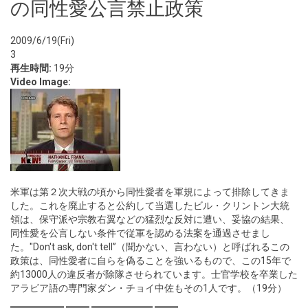
の同性愛公言禁止政策
2009/6/19(Fri)
3
再生時間:
19分
Video Image:
米軍は第２次大戦の頃から同性愛者を軍規によって排除してきま
した。これを廃止すると公約して当選したビル・クリントン大統
領は、保守派や宗教右翼などの猛烈な反対に遭い、妥協の結果、
同性愛を公言しない条件で従軍を認める法案を通過させまし
た。"Don't ask, don't tell”（聞かない、言わない）と呼ばれるこの
政策は、同性愛者に自らを偽ることを強いるもので、この15年で
約13000人の違反者が除隊させられています。士官学校を卒業した
アラビア語の専門家ダン・チョイ中佐もその1人です。（19分）