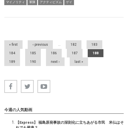
マイノリティ
軍隊
アクティビズム
ゲイ
Pages
« first
‹ previous
…
182
183
184
185
186
187
188
189
190
next ›
last »
今週の人気動画
【Express】 福島原発事故の深刻化に立ちあがる市民 米仏はそ
れでも推進？