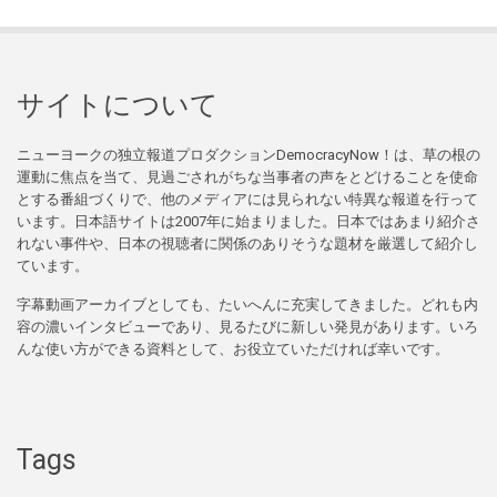
サイトについて
ニューヨークの独立報道プロダクションDemocracyNow！は、草の根の
運動に焦点を当て、見過ごされがちな当事者の声をとどけることを使命
とする番組づくりで、他のメディアには見られない特異な報道を行って
います。日本語サイトは2007年に始まりました。日本ではあまり紹介さ
れない事件や、日本の視聴者に関係のありそうな題材を厳選して紹介し
ています。
字幕動画アーカイブとしても、たいへんに充実してきました。どれも内
容の濃いインタビューであり、見るたびに新しい発見があります。いろ
んな使い方ができる資料として、お役立ていただければ幸いです。
Tags