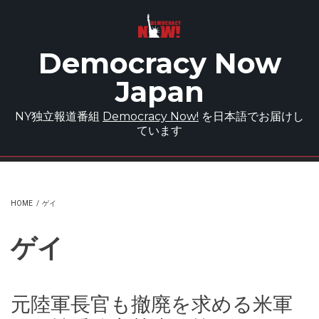
Skip to main content
Democracy Now
Japan
NY独立報道番組
Democracy Now!
を日本語でお届けし
ています
HOME
/
ゲイ
ゲイ
元陸軍長官も撤廃を求める米軍