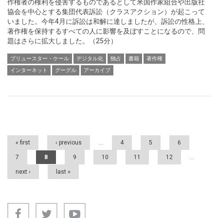
作権者の権利を侵害するものであるとして米国作家組合や出版社
協会を中心とする集団代表訴訟（クラスアクション）が起こって
いました。今年4月に訴訟は和解に達しましたが、訴訟の性格上、
著作権を保持するすべての人に影響を及ぼすことになるので、問
題はさらに拡大しました。（25分）
ブリュースター・ケール
デジタル化
独占
書籍
著作権
インターネット
グーグル
アーカイブ
Pages
« first
‹ previous
…
4
5
6
7
8
9
10
11
12
…
next ›
last »