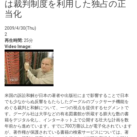
は裁判制度を利用した独占の正
当化
2009/4/30(Thu)
2
再生時間:
25分
Video Image:
米国の訴訟和解が日本の著者や出版社にまで影響することで日本
でも少なからぬ反響をもたらしたグーグルのブックサーチ機能を
めぐる裁判と和解について、一つの視点を提供するセグメントで
す。グーグル社は大学などの有名図書館が所蔵する膨大な数の書
籍をデジタル化し、インターネット上で公開する壮大な計画を数
年前から進めています。すでに700万冊以上が電子化されています
が、著作権が保護されている書籍の検索サービスについては、著