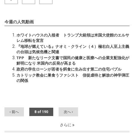
今週の人気動画
ホワイトハウスの入植者 トランプ大統領は米国大使館のエルサ
レム移転を宣言
『地球が燃えている』ナオミ・クライン（４）極右白人至上主義
の台頭は気候危機と関連
TPP 新たなリーク文書で国民の健康と医療への企業支配強化が
鮮明になり 米国内の反発が高まる
政府の学生ローンが若者を餌食に生み出す第二の住宅バブル
カトリック教会に巣食うファシスト 信徒虐待と解放の神学弾圧
の関係
‹ 前へ
8 of 190
次へ ›
さらに